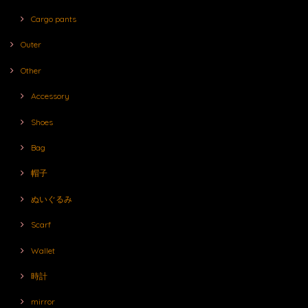
Cargo pants
Outer
Other
Accessory
Shoes
Bag
帽子
ぬいぐるみ
Scarf
Wallet
時計
mirror