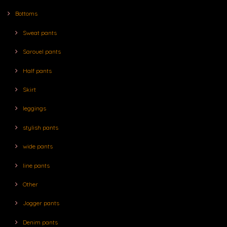
Bottoms
Sweat pants
Sarouel pants
Half pants
Skirt
leggings
stylish pants
wide pants
line pants
Other
Jogger pants
Denim pants