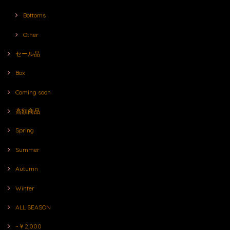
Bottoms
Other
セール品
Box
Coming soon
高額商品
Spring
Summer
Autumn
Winter
ALL SEASON
~￥2,000