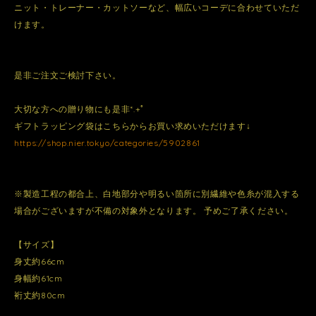
ニット・トレーナー・カットソーなど、幅広いコーデに合わせていただ
けます。
是非ご注文ご検討下さい。
大切な方への贈り物にも是非*.+ﾟ
ギフトラッピング袋はこちらからお買い求めいただけます↓
https://shop.nier.tokyo/categories/5902861
※製造工程の都合上、白地部分や明るい箇所に別繊維や色糸が混入する
場合がございますが不備の対象外となります。 予めご了承ください。
【サイズ】
身丈約66cm
身幅約61cm
裄丈約80cm