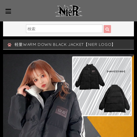
軽量WARM DOWN BLACK JACKET【NIER LOGO】