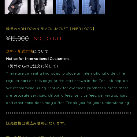
軽量WARM DOWN BLACK JACKET【NIER LOGO】
¥15,000
SOLD OUT
送料・配送方法
について
Notice for International Customers
（海外からのご注文に関して）
There are currently two ways to place an international order: the
regular cart on this page, or the cart shown in the ZenLink pop-up.
We recommend using ZenLink for overseas purchases. Since these
are separate services, shipping fees, service fees, delivery options,
and other conditions may differ. Thank you for your understanding.
販売価格は税込み価格となります。