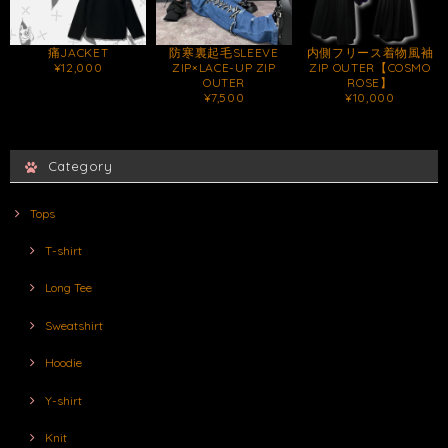
痛JACKET
防寒裏起毛SLEEVE
内側フリース着物風袖
¥12,000
ZIP×LACE-UP ZIP
ZIP OUTER【COSMO
OUTER
ROSE】
¥7,500
¥10,000
Category
Tops
T-shirt
Long Tee
Sweatshirt
Hoodie
Y-shirt
Knit