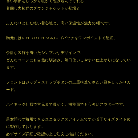
寒い季節をしっかり暖かく包み込んでくれる、
着回し力抜群のダウンジャケットが登場☆
ふんわりとした軽い着心地と、高い保温性が魅力の1着です。
胸元にはNIER CLOTHINGのロゴパッチをワンポイントで配置。
余計な装飾を省いたシンプルなデザインで、
どんなコーデにも自然に馴染み、毎日使いしやすい仕上がりになってい
ます。
フロントはジップ＋スナップボタンの二重構造で冷たい風をしっかりガ
ード。
ハイネック仕様で首元まで暖かく、機能面でも心強いアウターです。
男女問わず着用できるユニセックスアイテムですが若干サイズタイトめ
に製作しております。
必ずサイズ詳細ご確認の上ご注文ご検討ください。