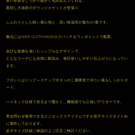
寒い季節をしっかり暖かく包み込んでくれる、
着回し力抜群のダウンジャケットが登場☆
ふんわりとした軽い着心地と、高い保温性が魅力の1着です。
胸元にはNIER CLOTHINGのロゴパッチをワンポイントで配置。
余計な装飾を省いたシンプルなデザインで、
どんなコーデにも自然に馴染み、毎日使いしやすい仕上がりになってい
ます。
フロントはジップ＋スナップボタンの二重構造で冷たい風をしっかりガ
ード。
ハイネック仕様で首元まで暖かく、機能面でも心強いアウターです。
男女問わず着用できるユニセックスアイテムですが若干サイズタイトめ
に製作しております。
必ずサイズ詳細ご確認の上ご注文ご検討ください。