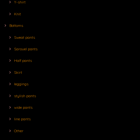
Y-shirt
Knit
Bottoms
Sweat pants
Sarouel pants
Half pants
Skirt
leggings
stylish pants
wide pants
line pants
Other