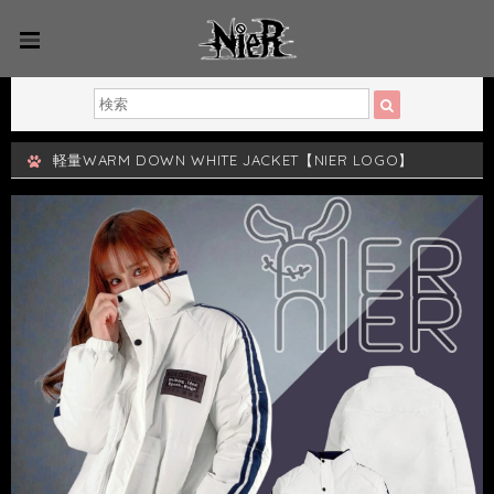
軽量WARM DOWN WHITE JACKET【NIER LOGO】