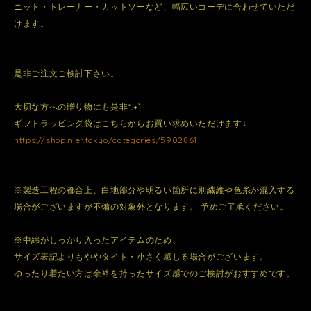
ニット・トレーナー・カットソーなど、幅広いコーデに合わせていただ
けます。
是非ご注文ご検討下さい。
大切な方への贈り物にも是非*.+ﾟ
ギフトラッピング袋はこちらからお買い求めいただけます↓
https://shop.nier.tokyo/categories/5902861
※製造工程の都合上、白地部分や明るい箇所に別繊維や色糸が混入する
場合がございますが不備の対象外となります。 予めご了承ください。
※中綿がしっかり入ったアイテムのため、
サイズ表記よりもややタイト・小さく感じる場合がございます。
ゆったり着たい方は余裕を持ったサイズ感でのご検討がおすすめです。