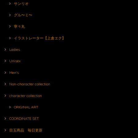
サンリオ
グル〜ミ〜
寧々丸
イラストレーター【上倉エク】
Ladies
Unisex
Men's
Non-character collection
character collection
ORIGINAL ART
COORDINATE SET
目玉商品 毎日更新