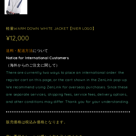
軽量WARM DOWN WHITE JACKET【NIER LOGO】
¥12,000
送料・配送方法
について
Notice for International Customers
（海外からのご注文に関して）
There are currently two ways to place an international order: the
regular cart on this page, or the cart shown in the ZenLink pop-up.
We recommend using ZenLink for overseas purchases. Since these
are separate services, shipping fees, service fees, delivery options,
and other conditions may differ. Thank you for your understanding.
販売価格は税込み価格となります。