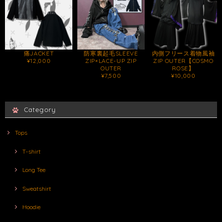
痛JACKET
防寒裏起毛SLEEVE
内側フリース着物風袖
¥12,000
ZIP×LACE-UP ZIP
ZIP OUTER【COSMO
OUTER
ROSE】
¥7,500
¥10,000
Category
Tops
T-shirt
Long Tee
Sweatshirt
Hoodie