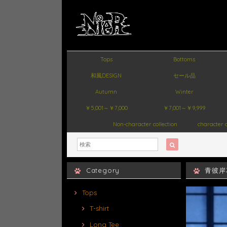
Tops
Bottoms
和風DESIGN
セール品
Autumn
Winter
￥5,001～￥7,000
￥7,001～￥9,999
Non-character collection
character c
Category
青彼岸
Tops
T-shirt
Long Tee