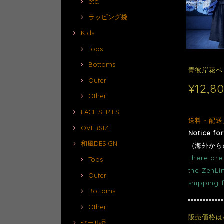
etc.
ラッピング袋
Kids
Tops
Bottoms
青彼岸花ベ
Outer
¥12,8
Other
FACE SERIES
送料・配送
OVERSIZE
Notice fo
和風DESIGN
（海外から
There are 
Tops
the ZenLi
Outer
shipping 
Bottoms
Other
販売価格は
セール品