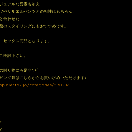
ジュアルな要素も加え、
ツやサルエルパンツとの相性はもちろん、
と合わせた
役のスタイリングにもおすすめです。
ニセックス商品となります。
ご検討下さい。
の贈り物にも是非*.+ﾟ
ピング袋はこちらからお買い求めいただけます↓
hop.nier.tokyo/categories/5902861
m
m