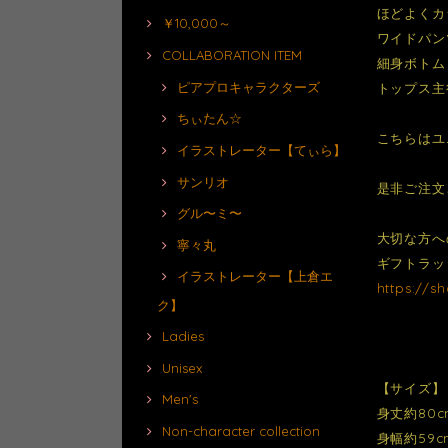
ほどよくカ
￥10,000～
ワイドパン
COLLABORATION ITEM
細身ボトム
ピアプロキャラクターズ
トップス主
ちぃたん☆
こちらはユ
イラストレーター【てぃら】
サンリオ
是非ご注文
グル〜ミ〜
大切な方へ
寧々丸
ギフトラッ
イラストレーター【上倉エ
https://s
ク】
Ladies
Unisex
【サイズ】
Men's
身丈約80c
Non-character collection
身幅約59c