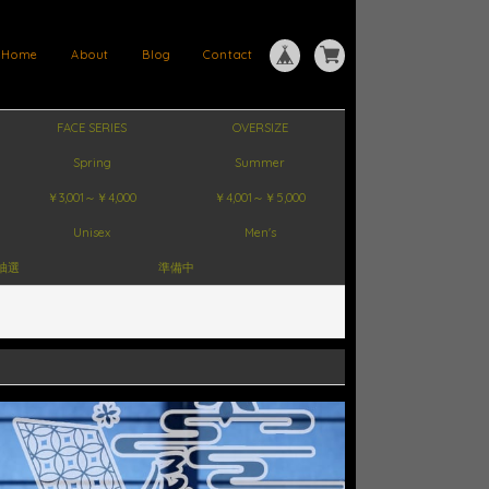
Home
About
Blog
Contact
FACE SERIES
OVERSIZE
Spring
Summer
￥3,001～￥4,000
￥4,001～￥5,000
Unisex
Men's
抽選
準備中