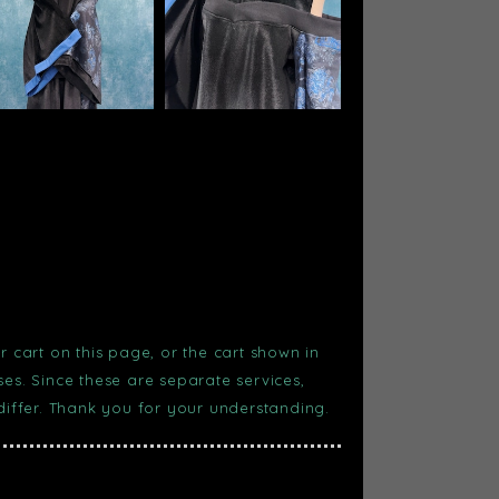
r cart on this page, or the cart shown in
s. Since these are separate services,
 differ. Thank you for your understanding.