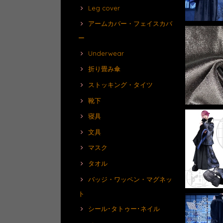
Leg cover
アームカバー・フェイスカバ
ー
Underwear
折り畳み傘
ストッキング・タイツ
靴下
寝具
文具
マスク
タオル
バッジ・ワッペン・マグネッ
ト
シール･タトゥー･ネイル