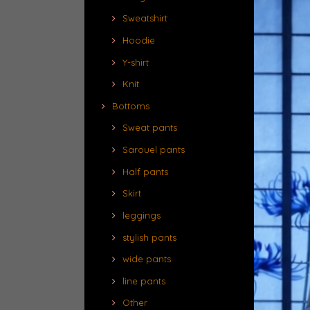
Sweatshirt
Hoodie
Y-shirt
Knit
Bottoms
Sweat pants
Sarouel pants
Half pants
Skirt
leggings
stylish pants
wide pants
line pants
Other