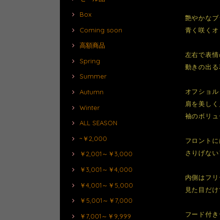
Box
艶やかなブ
Coming soon
青く咲くオ
高額商品
左右で表情
Spring
動きの出る
Summer
オフショル
Autumn
肩を美しく
Winter
袖のボリュ
ALL SEASON
~￥2,000
フロントに
さりげない
￥2,001～￥3,000
￥3,001～￥4,000
内側はフリ
￥4,001～￥5,000
見た目だけ
￥5,001～￥7,000
フード付き
￥7,001～￥9,999