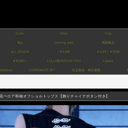
Outer
Other
Kids
Box
Coming soon
高額商品
ALL SEASON
~￥2,000
￥2,001～￥3,000
￥10,000～
COLLABORATION ITEM
Ladies
ollection
COORDINATE SET
目玉商品 毎日更新
花ベロア和袖オフショルトップス【飾りチャイナボタン付き】