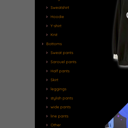
Sweatshirt
Hoodie
Y-shirt
Knit
Bottoms
Sweat pants
Sarouel pants
Half pants
Skirt
leggings
stylish pants
wide pants
line pants
Other