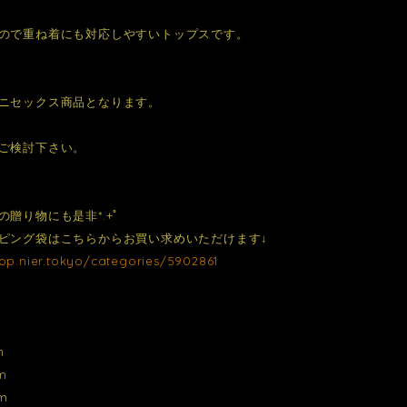
ので重ね着にも対応しやすいトップスです。
ニセックス商品となります。
ご検討下さい。
の贈り物にも是非*.+ﾟ
ピング袋はこちらからお買い求めいただけます↓
hop.nier.tokyo/categories/5902861
m
m
m