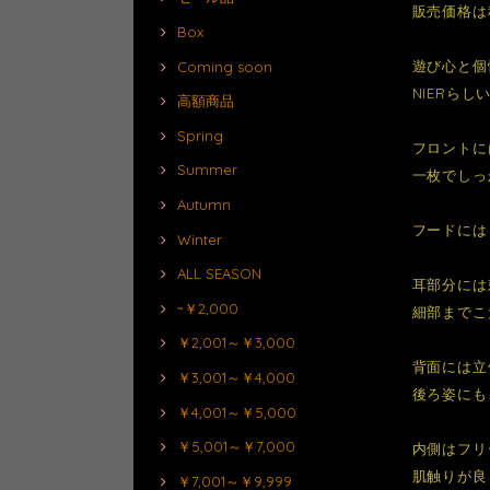
販売価格は
Box
遊び心と個
Coming soon
NIERら
高額商品
Spring
フロントに
Summer
一枚でしっ
Autumn
フードには
Winter
ALL SEASON
耳部分には
~￥2,000
細部までこ
￥2,001～￥3,000
背面には立
￥3,001～￥4,000
後ろ姿にも
￥4,001～￥5,000
￥5,001～￥7,000
内側はフリ
肌触りが良
￥7,001～￥9,999