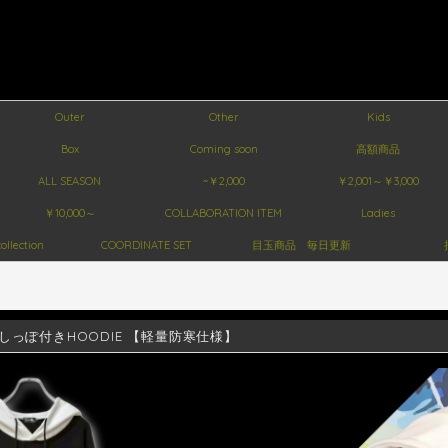
Outer
Other
Kids
Box
Coming soon
高額商品
ALL SEASON
~￥2,000
￥2,001～￥3,000
￥10,000～
COLLABORATION ITEM
Ladies
ollection
COORDINATE SET
目玉商品 毎日更新
しっぽ付きHOODIE 【軽量防寒仕様】