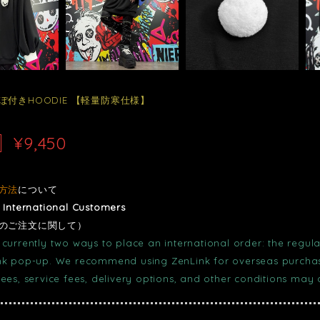
ぽ付きHOODIE 【軽量防寒仕様】
¥9,450
方法
について
r International Customers
のご注文に関して）
currently two ways to place an international order: the regula
nk pop-up. We recommend using ZenLink for overseas purchase
fees, service fees, delivery options, and other conditions may