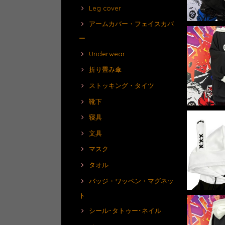
Leg cover
アームカバー・フェイスカバ
ー
Underwear
折り畳み傘
ストッキング・タイツ
靴下
寝具
文具
マスク
タオル
バッジ・ワッペン・マグネッ
ト
シール･タトゥー･ネイル