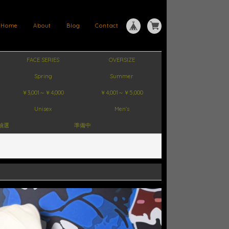
Home
About
Blog
Contact
FACE SERIES
OVERSIZE
Spring
Summer
￥3,001～￥4,000
￥4,001～￥5,000
Unisex
Men's
抽選
準備中