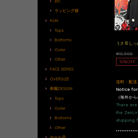
etc.
ラッピング袋
Kids
Tops
Bottoms
うさ耳しっ
Outer
¥10,500
Other
10%OFF
FACE SERIES
OVERSIZE
送料・配送
和風DESIGN
Notice fo
（海外から
Tops
There are 
Outer
the ZenLi
Bottoms
shipping 
Other
セール品