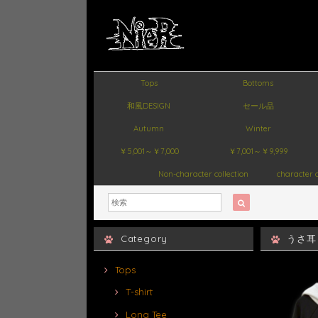
Tops
Bottoms
和風DESIGN
セール品
Autumn
Winter
￥5,001～￥7,000
￥7,001～￥9,999
Non-character collection
character c
Category
うさ耳
Tops
T-shirt
Long Tee