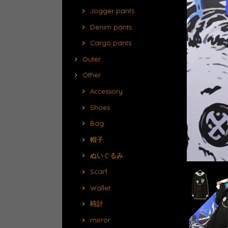
Jogger pants
Denim pants
Cargo pants
Outer
Other
Accessory
Shoes
Bag
帽子
ぬいぐるみ
Scarf
Wallet
時計
mirror