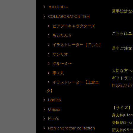
￥10,000～
薄手設計な
COLLABORATION ITEM
ピアプロキャラクターズ
こちらはユ
ちぃたん☆
イラストレーター【てぃら】
是非ご注文
サンリオ
グル〜ミ〜
大切な方へ
寧々丸
ギフトラッ
イラストレーター【上倉エ
https://s
ク】
Ladies
【サイズ】
Unisex
身丈約81c
Men's
身幅約54c
Non-character collection
裄丈約95c