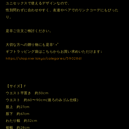
ユニセックスで使えるデザインなので、
性別問わずに合わせやすく、友達やペアでのリンクコーデにもぴった
り。
是非ご注文ご検討ください。
大切な方への贈り物にも是非*.+ﾟ
ギフトラッピング袋はこちらからお買い求めいただけます↓
https://shop.nier.tokyo/categories/5902861
【サイズ】F
ウエスト平置き 約30cm
ウエスト 約60〜90cm(後ろのみゴム仕様)
股上 約27cm
股下 約67cm
わたり幅 約32cm
裾幅 約28cm