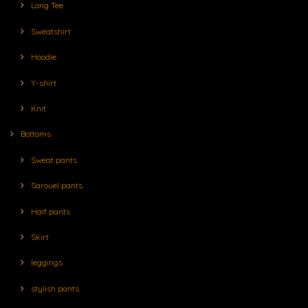
Long Tee
Sweatshirt
Hoodie
Y-shirt
Knit
Bottoms
Sweat pants
Sarouel pants
Half pants
Skirt
leggings
stylish pants