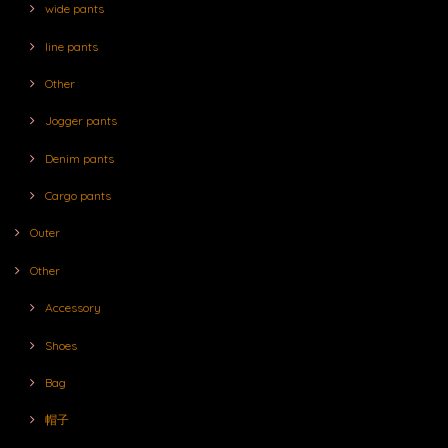
wide pants
line pants
Other
Jogger pants
Denim pants
Cargo pants
Outer
Other
Accessory
Shoes
Bag
帽子