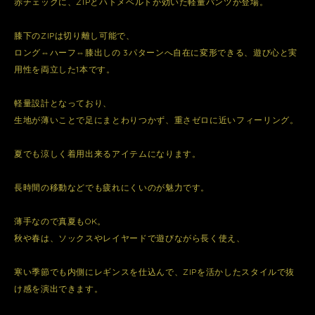
赤チェックに、ZIPとハトメベルトが効いた軽量パンツが登場。
膝下のZIPは切り離し可能で、
ロング⇔ハーフ⇔膝出しの 3パターンへ自在に変形できる、遊び心と実
用性を両立した1本です。
軽量設計となっており、
生地が薄いことで足にまとわりつかず、重さゼロに近いフィーリング。
夏でも涼しく着用出来るアイテムになります。
長時間の移動などでも疲れにくいのが魅力です。
薄手なので真夏もOK。
秋や春は、ソックスやレイヤードで遊びながら長く使え、
寒い季節でも内側にレギンスを仕込んで、ZIPを活かしたスタイルで抜
け感を演出できます。