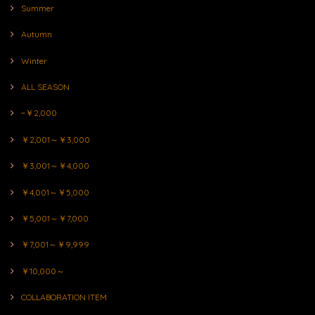
Summer
Autumn
Winter
ALL SEASON
~￥2,000
￥2,001～￥3,000
￥3,001～￥4,000
￥4,001～￥5,000
￥5,001～￥7,000
￥7,001～￥9,999
￥10,000～
COLLABORATION ITEM