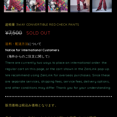
超軽量 3WAY CONVERTIBLE RED CHECK PANTS
¥7,500
SOLD OUT
送料・配送方法
について
Notice for International Customers
（海外からのご注文に関して）
There are currently two ways to place an international order: the
regular cart on this page, or the cart shown in the ZenLink pop-up.
We recommend using ZenLink for overseas purchases. Since these
are separate services, shipping fees, service fees, delivery options,
and other conditions may differ. Thank you for your understanding.
販売価格は税込み価格となります。