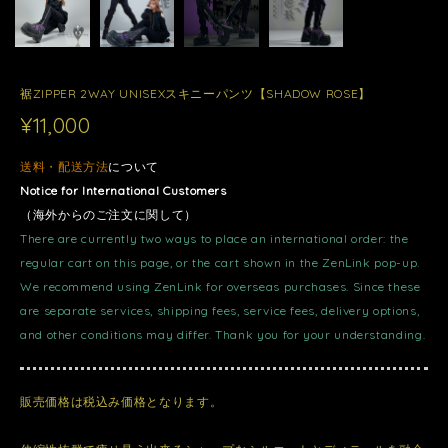
裾ZIPPER 2WAY UNISEXスキニーパンツ【SHADOW ROSE】
¥11,000
送料・配送方法
について
Notice for International Customers
（海外からのご注文に関して）
There are currently two ways to place an international order: the
regular cart on this page, or the cart shown in the ZenLink pop-up.
We recommend using ZenLink for overseas purchases. Since these
are separate services, shipping fees, service fees, delivery options,
and other conditions may differ. Thank you for your understanding.
販売価格は税込み価格となります。