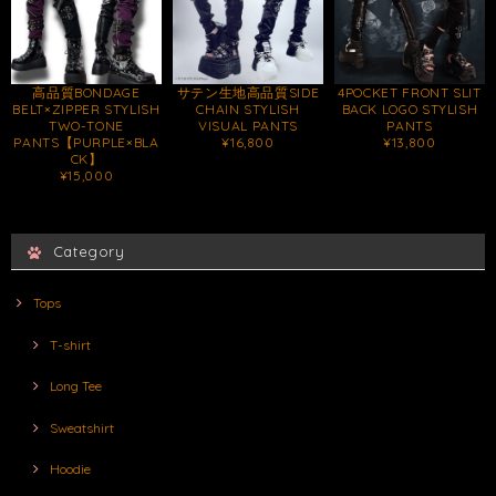
高品質BONDAGE
サテン生地高品質SIDE
4POCKET FRONT SLIT
BELT×ZIPPER STYLISH
CHAIN STYLISH
BACK LOGO STYLISH
TWO-TONE
VISUAL PANTS
PANTS
PANTS【PURPLE×BLA
¥16,800
¥13,800
CK】
¥15,000
Category
Tops
T-shirt
Long Tee
Sweatshirt
Hoodie