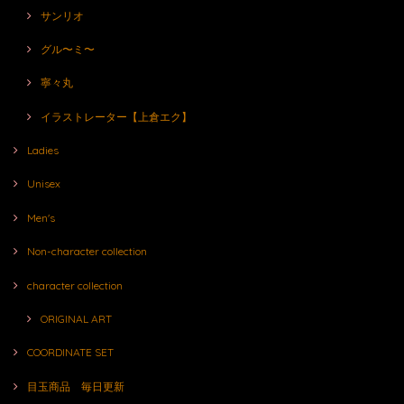
サンリオ
グル〜ミ〜
寧々丸
イラストレーター【上倉エク】
Ladies
Unisex
Men's
Non-character collection
character collection
ORIGINAL ART
COORDINATE SET
目玉商品 毎日更新