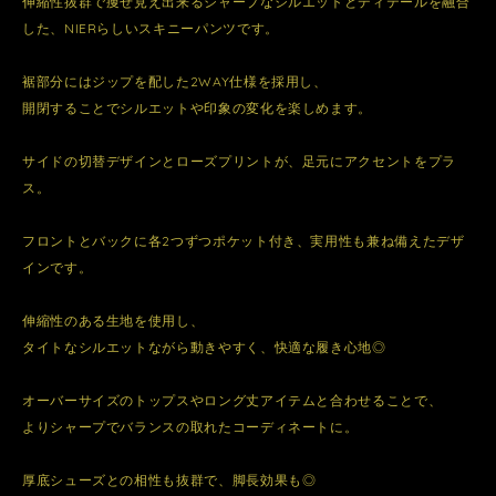
伸縮性抜群で痩せ見え出来るシャープなシルエットとディテールを融合
した、NIERらしいスキニーパンツです。
裾部分にはジップを配した2WAY仕様を採用し、
開閉することでシルエットや印象の変化を楽しめます。
サイドの切替デザインとローズプリントが、足元にアクセントをプラ
ス。
フロントとバックに各2つずつポケット付き、実用性も兼ね備えたデザ
インです。
伸縮性のある生地を使用し、
タイトなシルエットながら動きやすく、快適な履き心地◎
オーバーサイズのトップスやロング丈アイテムと合わせることで、
よりシャープでバランスの取れたコーディネートに。
厚底シューズとの相性も抜群で、脚長効果も◎