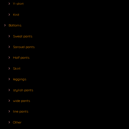
Y-shirt
Knit
Bottoms
Sweat pants
Sarouel pants
Half pants
Skirt
leggings
stylish pants
wide pants
line pants
Other