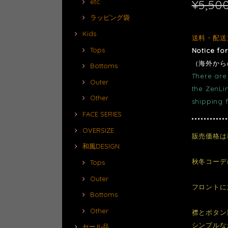
¥5,50
etc.
ラッピング袋
Kids
送料・配送
Tops
Notice fo
（海外から
Bottoms
There are 
Outer
the ZenLi
Other
shipping 
FACE SERIES
OVERSIZE
販売価格は
和風DESIGN
秋冬コーデ
Tops
Outer
フロントに
Bottoms
Other
襟とボタン
シンプルな
セール品