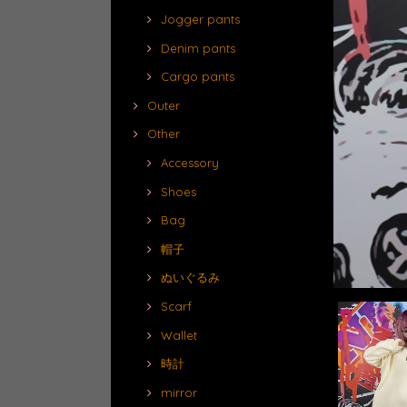
Jogger pants
Denim pants
Cargo pants
Outer
Other
Accessory
Shoes
Bag
帽子
ぬいぐるみ
Scarf
Wallet
時計
mirror