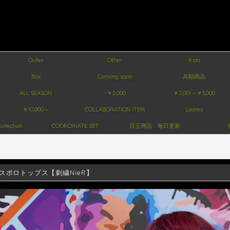
Outer
Other
Kids
Box
Coming soon
高額商品
ALL SEASON
~￥2,000
￥2,001～￥3,000
￥10,000～
COLLABORATION ITEM
Ladies
ollection
COORDINATE SET
目玉商品 毎日更新
スポロトップス【刺繍NieR】