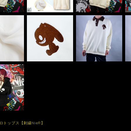
ロトップス【刺繍NieR】