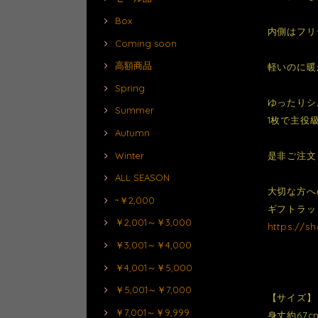
Box
内側はフリ
Coming soon
高額商品
軽いのに暖
Spring
ゆったりシ
Summer
1枚で主役
Autumn
Winter
是非ご注文
ALL SEASON
大切な方へ
~￥2,000
ギフトラッ
￥2,001～￥3,000
https://s
￥3,001～￥4,000
￥4,001～￥5,000
￥5,001～￥7,000
【サイズ】
￥7,001～￥9,999
身丈約67c