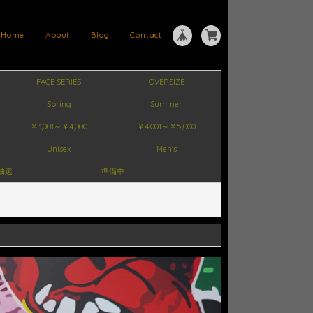
Home
About
Blog
Contact
FACE SERIES
OVERSIZE
Spring
Summer
￥3,001～￥4,000
￥4,001～￥5,000
Unisex
Men's
抽選
準備中