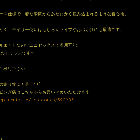
ース仕様で、着た瞬間からあたたかく包み込まれるような着心地。
かく、デイリー使いはもちろんライブやお出かけにも最適です。
ルエットなのでユニセックスで着用可能。
級のトップスです✨
ご検討下さい。
の贈り物にも是非*.+ﾟ
ピング袋はこちらからお買い求めいただけます↓
hop.nier.tokyo/categories/5902861
m