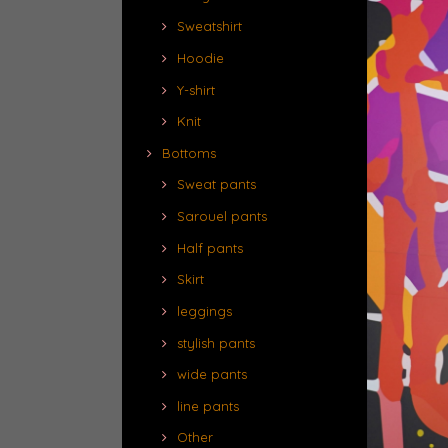
Sweatshirt
Hoodie
Y-shirt
Knit
Bottoms
Sweat pants
Sarouel pants
Half pants
Skirt
leggings
stylish pants
wide pants
line pants
Other