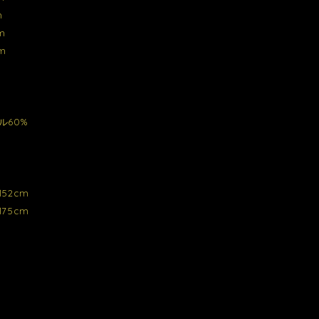
m
m
m
ル60%
52cm
75cm