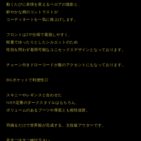
動くたびに表情を変えるベロアの陰影と、
鮮やかな柄のコントラストが
コーディネートを一気に格上げします。
フロントはZIP仕様で着脱しやすく、
軽量でゆったりとしたシルエットのため
性別を問わず着用可能なユニセックスデザインとなっております。
チェーン付きドローコードが服のアクセントにもなっております。
BIGポケットで利便性◎
スキニーやレギンスと合わせた
NIER定番のダークスタイルはもちろん、
ボリュームのあるブーツや厚底とも相性抜群。
羽織るだけで世界観が完成する、主役級アウターです。
是非ご注文ご検討下さい。