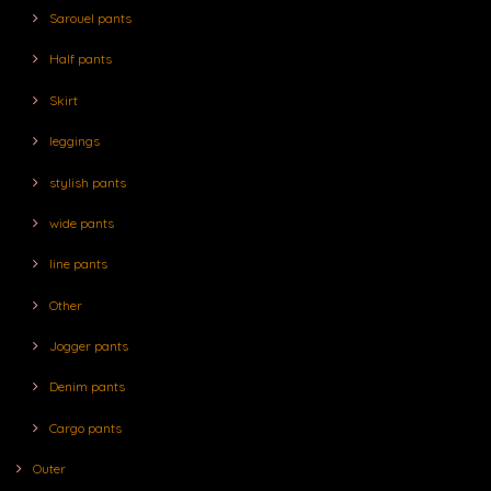
Sarouel pants
Half pants
Skirt
leggings
stylish pants
wide pants
line pants
Other
Jogger pants
Denim pants
Cargo pants
Outer