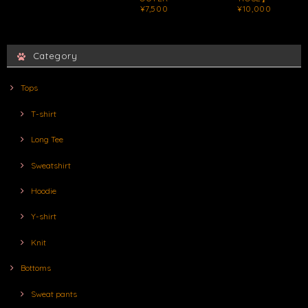
¥7,500
¥10,000
Category
Tops
T-shirt
Long Tee
Sweatshirt
Hoodie
Y-shirt
Knit
Bottoms
Sweat pants