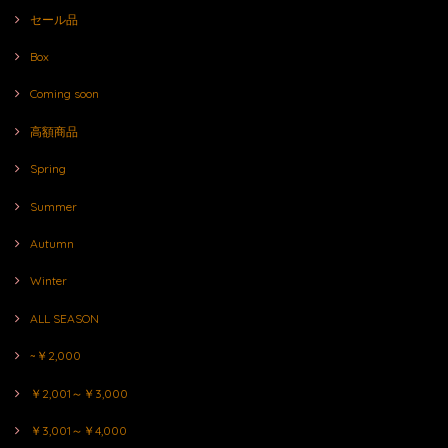
セール品
Box
Coming soon
高額商品
Spring
Summer
Autumn
Winter
ALL SEASON
~￥2,000
￥2,001～￥3,000
￥3,001～￥4,000