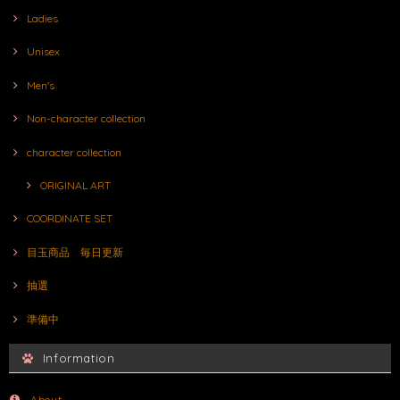
Ladies
Unisex
Men's
Non-character collection
character collection
ORIGINAL ART
COORDINATE SET
目玉商品 毎日更新
抽選
準備中
Information
About