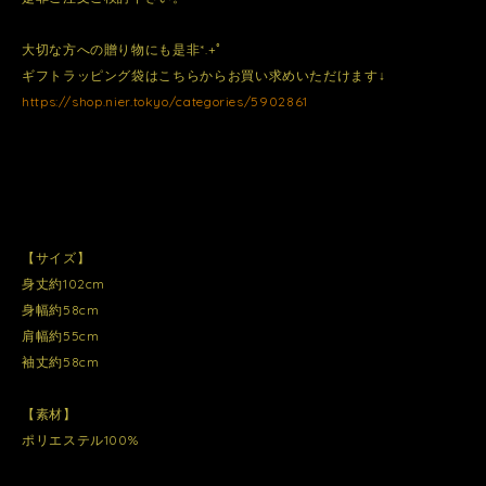
大切な方への贈り物にも是非*.+ﾟ
ギフトラッピング袋はこちらからお買い求めいただけます↓
https://shop.nier.tokyo/categories/5902861
【サイズ】
身丈約102cm
身幅約58cm
肩幅約55cm
袖丈約58cm
【素材】
ポリエステル100%