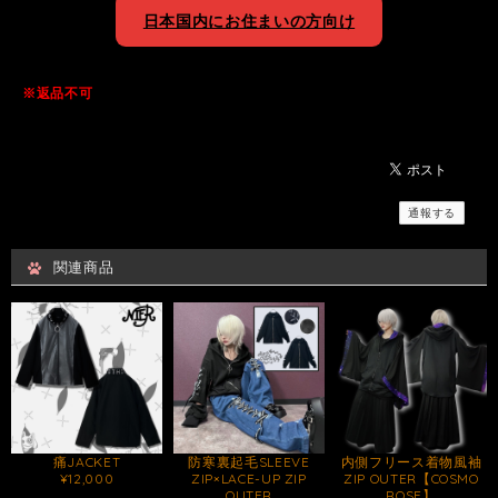
日本国内にお住まいの方向け
※返品不可
通報する
関連商品
痛JACKET
防寒裏起毛SLEEVE
内側フリース着物風袖
¥12,000
ZIP×LACE-UP ZIP
ZIP OUTER【COSMO
OUTER
ROSE】