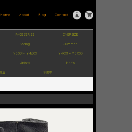
Home
About
Blog
Contact
FACE SERIES
OVERSIZE
Spring
Summer
￥3,001～￥4,000
￥4,001～￥5,000
Unisex
Men's
抽選
準備中