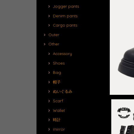
Jogger pants
Denim pants
Cargo pants
Outer
Other
Accessory
Shoes
Bag
帽子
ぬいぐるみ
Scarf
Wallet
時計
mirror