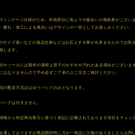
ヴィンテージ仕様のため、布地部分に色ムラや風合いの個体差がござい
・擦れ・加工による風合いはデザインの一部としてお楽しみください。
後のサイズ違いなどの返品交換などはお応えする事が出来ませんのでお気
致します。
分やソールには製作の過程上若干のかすれや汚れがある場合がございま
にはなりませんので予め必ずご了承の上ご注文ご検討ください。
品の配送方法ははゆうパックのみとなります。
バッグは付きません。
情報から特定商法取引に基づく表記に記載されております項目をチェッ
を通しておりますが商品開封時に万が一商品に欠陥がありましたらお問い