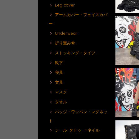
Leg cover
アームカバー・フェイスカバ
ー
Underwear
折り畳み傘
ストッキング・タイツ
靴下
寝具
文具
マスク
タオル
バッジ・ワッペン・マグネッ
ト
シール･タトゥー･ネイル