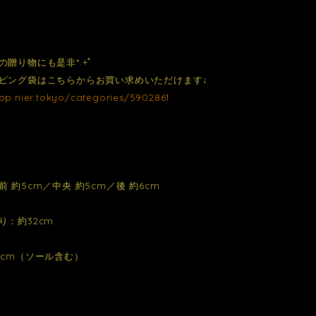
の贈り物にも是非*.+ﾟ
ピング袋はこちらからお買い求めいただけます↓
hop.nier.tokyo/categories/5902861
 約5cm／中央 約5cm／後 約6cm
り：約32cm
5cm（ソール含む）