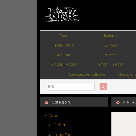
Tops
Bottoms
和風DESIGN
セール品
Autumn
Winter
￥5,001～￥7,000
￥7,001～￥9,999
Non-character collection
character c
Category
VINT
Tops
T-shirt
Long Tee