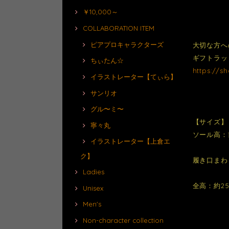
￥10,000～
COLLABORATION ITEM
ピアプロキャラクターズ
大切な方へ
ギフトラッ
ちぃたん☆
https://s
イラストレーター【てぃら】
サンリオ
グル〜ミ〜
【サイズ】
寧々丸
ソール高：前
イラストレーター【上倉エ
ク】
履き口まわ
Ladies
全高：約2
Unisex
Men's
Non-character collection