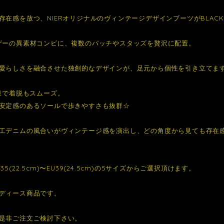
存在感を放つ、NIERオリジナルのヴィンテージデザインブーツがBLAC
ザーの異素材コンビに、複数のパッチやスタッズを贅沢に配置。
愛らしさを融合させた独創的なデザインが、足元から個性を引き立てま
仕様で着脱もスムーズ。
安定感のあるソールで歩きやすさも抜群☆
工デニムの風合いがヴィンテージ感を演出し、どの角度から見ても存在
35(22.5cm)〜EU39(24.5cm)の5サイズからご選択頂けます。
ディース商品です。
是非ご注文ご検討下さい。