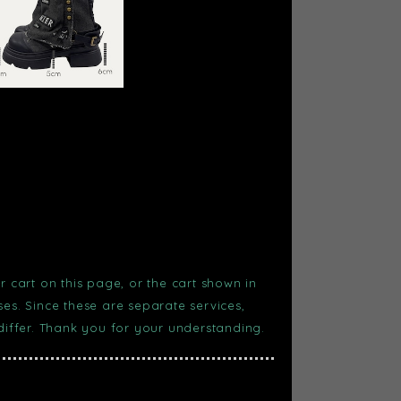
r cart on this page, or the cart shown in
s. Since these are separate services,
 differ. Thank you for your understanding.