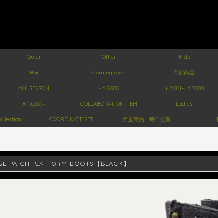
Outer
Other
Kids
Box
Coming soon
高額商品
ALL SEASON
~￥2,000
￥2,001～￥3,000
￥10,000～
COLLABORATION ITEM
Ladies
ollection
COORDINATE SET
目玉商品 毎日更新
AGE PATCH PLATFORM BOOTS【BLACK】