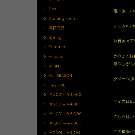
Box
唯一無二の
Coming soon
デニム×レ
高額商品
Spring
無骨さと可
Summer
外側ZIP
Autumn
厚底ながら
Winter
ALL SEASON
ダメージ加
~￥2,000
￥2,001～￥3,000
サイズはEU
￥3,001～￥4,000
￥4,001～￥5,000
こちらはレ
￥5,001～￥7,000
この機会に
￥7,001～￥9,999