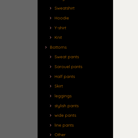
Sweatshirt
Hoodie
Y-shirt
Knit
Bottoms
Sweat pants
Sarouel pants
Half pants
Skirt
leggings
stylish pants
wide pants
line pants
Other