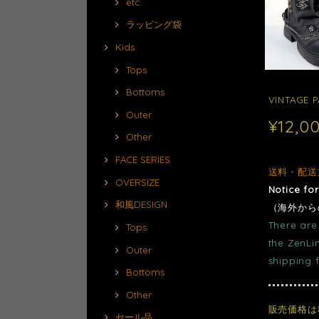
etc.
ラッピング袋
Kids
Tops
Bottoms
VINTAGE 
Outer
¥12,0
Other
FACE SERIES
送料・配送
OVERSIZE
Notice fo
和風DESIGN
（海外から
There are 
Tops
the ZenLi
Outer
shipping 
Bottoms
Other
販売価格は
セール品