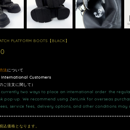
PATCH PLATFORM BOOTS【BLACK】
00
方法
について
r International Customers
のご注文に関して）
currently two ways to place an international order: the regula
nk pop-up. We recommend using ZenLink for overseas purchase
fees, service fees, delivery options, and other conditions may
税込価格となります。