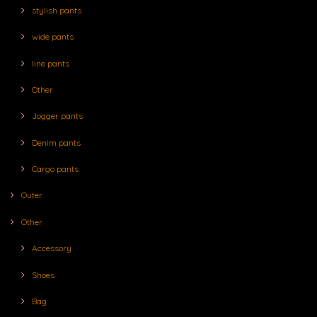
stylish pants
wide pants
line pants
Other
Jogger pants
Denim pants
Cargo pants
Outer
Other
Accessory
Shoes
Bag