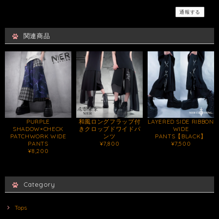
通報する
関連商品
PURPLE
和風ロングフラップ付
LAYERED SIDE RIBBON
SHADOW×CHECK
きクロップドワイドパ
WIDE
PATCHWORK WIDE
ンツ
PANTS【BLACK】
PANTS
¥7,800
¥7,500
¥8,200
Category
Tops