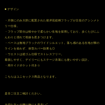
■ デザイン
・片側にのみ大胆に配置された彼岸花総柄フラップが主役のアシンメト
リー仕様。
・フラップ部分は軽やかで柔らかい生地を採用しており、歩くたびにふ
んわりと揺れて視線を惹きつけます。
・ベースは無地ブラックのワイドシルエット。落ち感のある生地が脚の
ラインを拾わず、体型カバー効果も◎
・ウエストは総ゴム仕様でストレスフリー。
着脱しやすく、デイリーにもステージ衣装にも使いやすい設計。
・両サイドポケット付き☆
こちらはユニセックス商品となります。
是非ご注文ご検討ください。
大切な方への贈り物にも是非*.+ﾟ