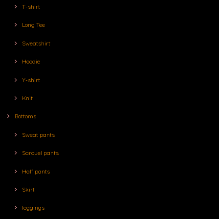
T-shirt
Long Tee
Sweatshirt
Hoodie
Y-shirt
Knit
Bottoms
Sweat pants
Sarouel pants
Half pants
Skirt
leggings