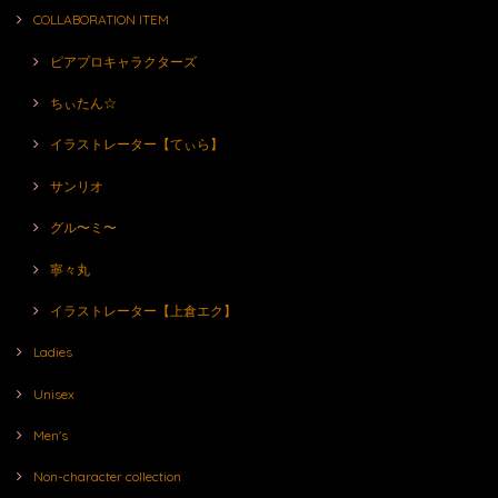
COLLABORATION ITEM
ピアプロキャラクターズ
ちぃたん☆
イラストレーター【てぃら】
サンリオ
グル〜ミ〜
寧々丸
イラストレーター【上倉エク】
Ladies
Unisex
Men's
Non-character collection