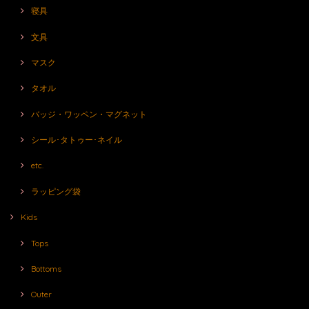
寝具
文具
マスク
タオル
バッジ・ワッペン・マグネット
シール･タトゥー･ネイル
etc.
ラッピング袋
Kids
Tops
Bottoms
Outer