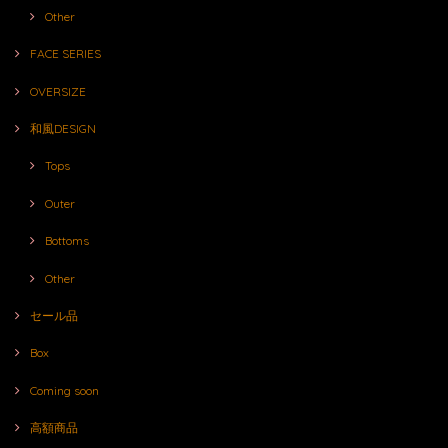
Other
FACE SERIES
OVERSIZE
和風DESIGN
Tops
Outer
Bottoms
Other
セール品
Box
Coming soon
高額商品