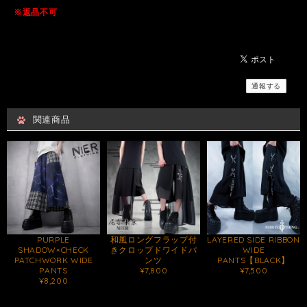
※返品不可
通報する
関連商品
PURPLE
和風ロングフラップ付
LAYERED SIDE RIBBON
SHADOW×CHECK
きクロップドワイドパ
WIDE
PATCHWORK WIDE
ンツ
PANTS【BLACK】
PANTS
¥7,800
¥7,500
¥8,200