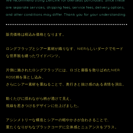
We recommend using ZenLink for overseas purchases. Since these
are separate services, shipping fees, service fees, delivery options,
and other conditions may differ. Thank you for your understanding.
販売価格は税込み価格となります。
ロングフラップとシアー素材が織りなす、NIERらしいダークでモード
な世界観を纏ったワイドパンツ。
片側に施されたロングフラップには、ロゴと薔薇を散りばめたNIER
ROSE柄を落とし込み、
さらにシアー素材を重ねることで、奥行きと抜け感のある表情を演出。
動くたびに揺れながら柄が透けて見え、
視線を惹きつけるデザインに仕上げました。
アシンメトリーな構造とシアーの軽やかさが合わさることで、
重たくなりがちなブラックコーデに立体感とニュアンスをプラス。