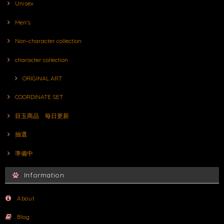
Unisex
Men's
Non-character collection
character collection
ORIGINAL ART
COORDINATE SET
目玉商品 毎日更新
抽選
準備中
Information
About
Blog