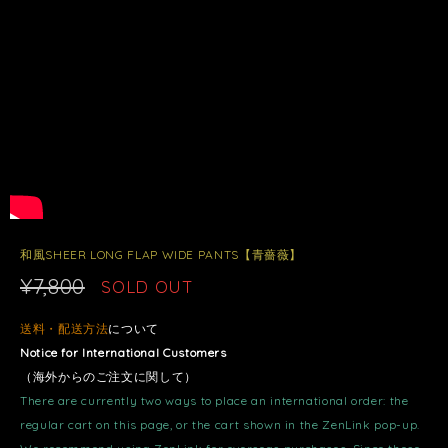
和風SHEER LONG FLAP WIDE PANTS【青薔薇】
¥7,800
SOLD OUT
送料・配送方法
について
Notice for International Customers
（海外からのご注文に関して）
There are currently two ways to place an international order: the
regular cart on this page, or the cart shown in the ZenLink pop-up.