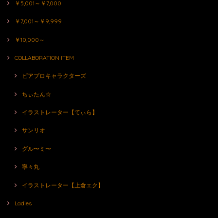
￥5,001～￥7,000
￥7,001～￥9,999
￥10,000～
COLLABORATION ITEM
ピアプロキャラクターズ
ちぃたん☆
イラストレーター【てぃら】
サンリオ
グル〜ミ〜
寧々丸
イラストレーター【上倉エク】
Ladies