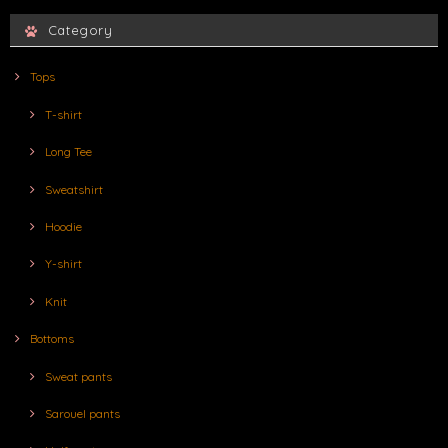
Category
Tops
T-shirt
Long Tee
Sweatshirt
Hoodie
Y-shirt
Knit
Bottoms
Sweat pants
Sarouel pants