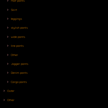
Half pants
Skirt
leggings
stylish pants
wide pants
line pants
Other
Jogger pants
Denim pants
Cargo pants
Outer
Other