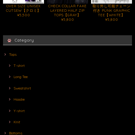
OVER SIZE UNISEX
CHECK COLLAR FAKE
取り外し可能チェーン
CUTSEW【クロミ】
LAYERED HALF ZIP
付き PUNK GRAPHIC
¥5,500
TOPS【GRAY】
TEE【WHITE】
¥5,800
¥5,800
Category
Tops
T-shirt
Long Tee
Sweatshirt
Hoodie
Y-shirt
Knit
Bottoms