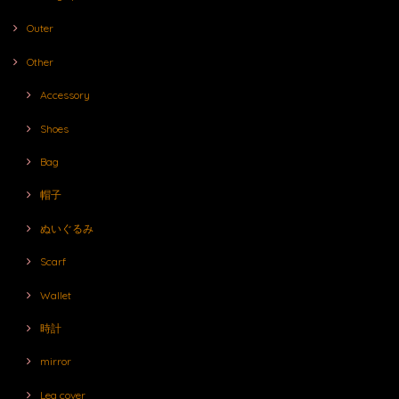
Outer
Other
Accessory
Shoes
Bag
帽子
ぬいぐるみ
Scarf
Wallet
時計
mirror
Leg cover