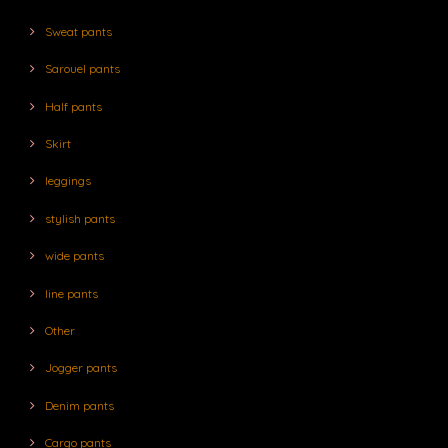
Sweat pants
Sarouel pants
Half pants
Skirt
leggings
stylish pants
wide pants
line pants
Other
Jogger pants
Denim pants
Cargo pants