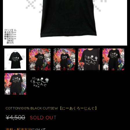
COTTON100% BLACK CUTSEW【にーあくろーじんぐ】
¥4,500
SOLD OUT
送料・配送方法
について