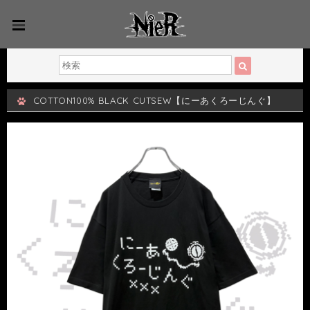
COTTON100% BLACK CUTSEW【にーあくろーじんぐ】