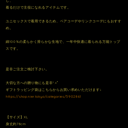
し、
着るだけで主役になれるアイテムです。
ユニセックスで着用できるため、ペアコーデやリンクコーデにもおすす
め。
綿100％の柔らかく滑らかな生地で、一年中快適に着られる万能トップ
スです。
是非ご注文ご検討下さい。
大切な方への贈り物にも是非*.+ﾟ
ギフトラッピング袋はこちらからお買い求めいただけます↓
https://shop.nier.tokyo/categories/5902861
【サイズ】XL
身丈約78cm