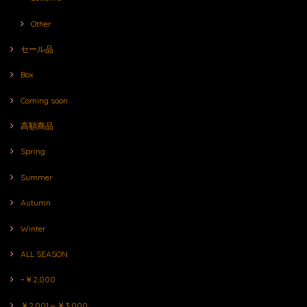
Other
セール品
Box
Coming soon
高額商品
Spring
Summer
Autumn
Winter
ALL SEASON
~￥2,000
￥2,001～￥3,000