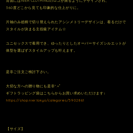
背面にはNIER CLOTHINGのロゴが滴るようにデザインされ、
360度どこから見ても印象的な仕上がりに。
片袖のみ総柄で切り替えられたアシンメトリーデザインは、着るだけで
スタイルが決まる主役級アイテム☆
ユニセックスで着用でき、ゆったりとしたオーバーサイズシルエットが
体型を選ばずスタイルアップも叶えます。
是非ご注文ご検討下さい。
大切な方への贈り物にも是非*.+ﾟ
ギフトラッピング袋はこちらからお買い求めいただけます↓
https://shop.nier.tokyo/categories/5902861
【サイズ】