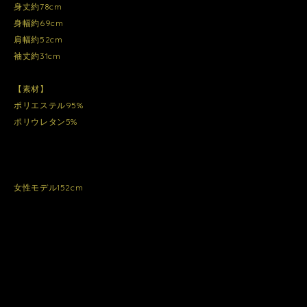
身丈約78cm
身幅約69cm
肩幅約52cm
袖丈約31cm
【素材】
ポリエステル95%
ポリウレタン5%
女性モデル152cm