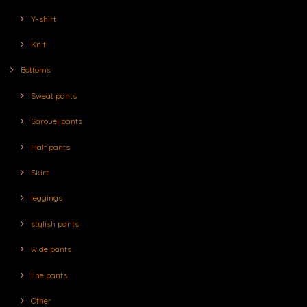
Y-shirt
Knit
Bottoms
Sweat pants
Sarouel pants
Half pants
Skirt
leggings
stylish pants
wide pants
line pants
Other