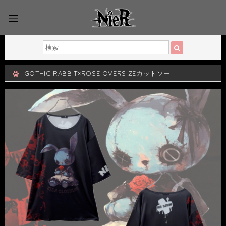
GOTHIC RABBIT×ROSE OVERSIZEカットソー