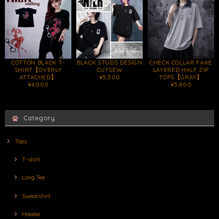
COTTON BLACK T-
BLACK STUDS DESIGN
CHECK COLLAR FAKE
SHIRT【OVERLY
CUTSEW
LAYERED HALF ZIP
ATTACHED】
¥5,500
TOPS【GRAY】
¥4,000
¥5,800
Category
Tops
T-shirt
Long Tee
Sweatshirt
Hoodie