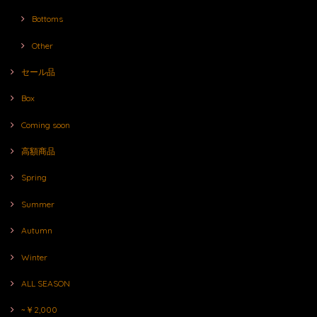
Bottoms
Other
セール品
Box
Coming soon
高額商品
Spring
Summer
Autumn
Winter
ALL SEASON
~￥2,000