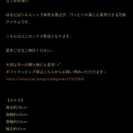
なく存在感◎
ゆるだぼシルエットで体型を選ばず、ワンピース風にも着用できる万能
アイテムです。
こちらはユニセックス商品となります。
是非ご注文ご検討ください。
大切な方への贈り物にも是非*.+ﾟ
ギフトラッピング袋はこちらからお買い求めいただけます↓
https://shop.nier.tokyo/categories/5902861
【サイズ】
身丈約78cm
身幅約69cm
肩幅約52cm
袖丈約31cm