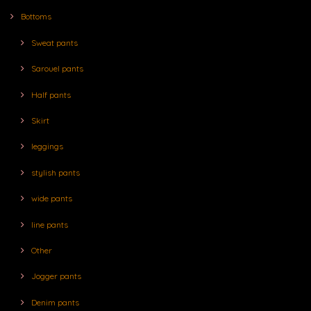
Bottoms
Sweat pants
Sarouel pants
Half pants
Skirt
leggings
stylish pants
wide pants
line pants
Other
Jogger pants
Denim pants