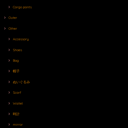
Cargo pants
Outer
Other
Accessory
Shoes
Bag
帽子
ぬいぐるみ
Scarf
Wallet
時計
mirror