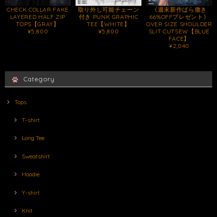
CHECK COLLAR FAKE
取り外し可能チェーン
《週末新作ばら撒き
LAYERED HALF ZIP
付き PUNK GRAPHIC
66%OFFプレゼント》
TOPS【GRAY】
TEE【WHITE】
OVER SIZE SHOULDER
¥5,800
¥5,800
SLIT CUTSEW【BLUE
FACE】
¥2,040
Category
Tops
T-shirt
Long Tee
Sweatshirt
Hoodie
Y-shirt
Knit