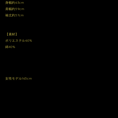
身幅約63cm
肩幅約59cm
袖丈約57cm
【素材】
ポリエステル60%
綿40%
女性モデル165cm