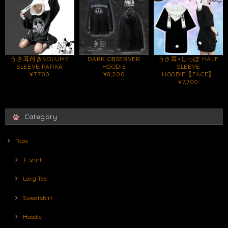
うさ耳付きVOLUME
DARK OBSERVER
うさ耳×しっぽ HALF
SLEEVE PARKA
HOODIE
SLEEVE
¥7,700
¥8,200
HOODIE【FACE】
¥7,700
Category
Tops
T-shirt
Long Tee
Sweatshirt
Hoodie