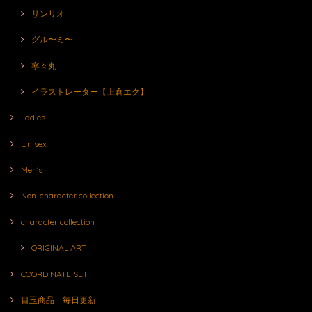
サンリオ
グル〜ミ〜
寧々丸
イラストレーター【上倉エク】
Ladies
Unisex
Men's
Non-character collection
character collection
ORIGINAL ART
COORDINATE SET
目玉商品 毎日更新