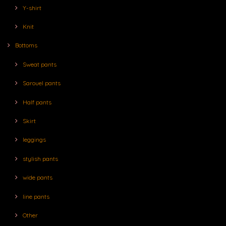
Y-shirt
Knit
Bottoms
Sweat pants
Sarouel pants
Half pants
Skirt
leggings
stylish pants
wide pants
line pants
Other