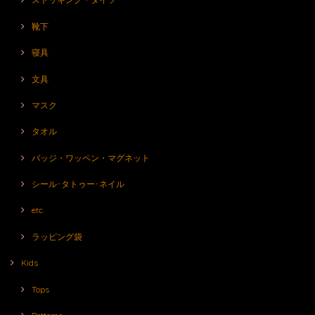
靴下
寝具
文具
マスク
タオル
バッジ・ワッペン・マグネット
シール･タトゥー･ネイル
etc.
ラッピング袋
Kids
Tops