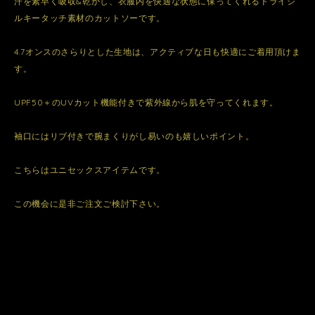
汗を素早く吸収&乾かし、衣服内を快適な状態に保ってくれるドライシ
ルキータッチ素材のカットソーです。
4.7オンスのさらりとした生地は、アクティブな日も快適にご着用頂けま
す。
UPF50＋のUVカット機能付きで紫外線から肌を守ってくれます。
袖口にはリブ付きで腕まくりがし易いのも嬉しいポイント。
こちらはユニセックスアイテムです。
この機会に是非ご注文ご検討下さい。