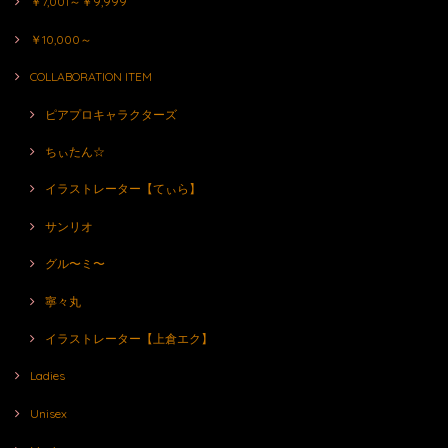
￥7,001～￥9,999
￥10,000～
COLLABORATION ITEM
ピアプロキャラクターズ
ちぃたん☆
イラストレーター【てぃら】
サンリオ
グル〜ミ〜
寧々丸
イラストレーター【上倉エク】
Ladies
Unisex