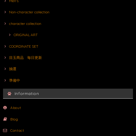
Men's
Non-character collection
character collection
ORIGINAL ART
COORDINATE SET
目玉商品 毎日更新
抽選
準備中
Information
About
Blog
Contact