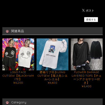
通報する
関連商品
LOGO FACE
襟袖リブ付きLONG
FLOWER DAMAGE
CUTSEW【BLACK×WH
CUTSEW【擬人化シエ
LAYERED TOPS【チェ
ITE】
ル×シエル】
ーンアクセサリー付
¥4,200
¥4,400
き】
¥6,400
Category