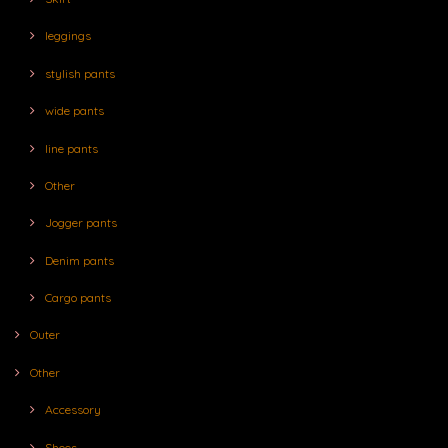
leggings
stylish pants
wide pants
line pants
Other
Jogger pants
Denim pants
Cargo pants
Outer
Other
Accessory
Shoes