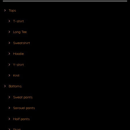
Tops
T-shirt
Long Tee
Sweatshirt
Hoodie
Y-shirt
Knit
Bottoms
Sweat pants
Sarouel pants
Half pants
Skirt