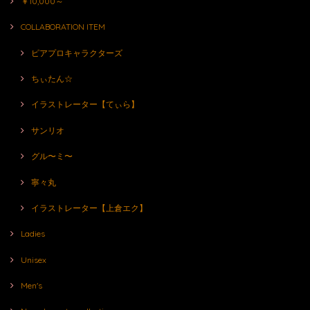
￥10,000～
COLLABORATION ITEM
ピアプロキャラクターズ
ちぃたん☆
イラストレーター【てぃら】
サンリオ
グル〜ミ〜
寧々丸
イラストレーター【上倉エク】
Ladies
Unisex
Men's