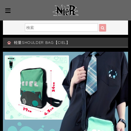
軽量SHOULDER BAG【CIEL】