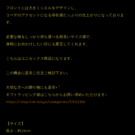
フロントには大きくシエルをデザインし、
コーデのアクセントになる存在感たっぷりの仕上がりになっておりま
す。
必要な物をしっかり持ち運べる程良いサイズ感で、
身軽にお出かけしたい日にも重宝してくれます。
こちらはユニセックス商品になります。
この機会に是非ご注文ご検討下さい。
大切な方への贈り物にも是非+.ﾟ
ギフトラッピング袋はこちらからお買い求めいただけます↓
https://shop.nier.tokyo/categories/5902861
【サイズ】
高さ：約24cm