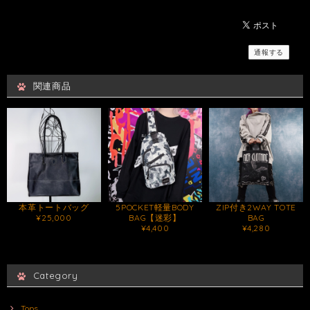
通報する
関連商品
本革トートバッグ
5POCKET軽量BODY
ZIP付き2WAY TOTE
¥25,000
BAG【迷彩】
BAG
¥4,400
¥4,280
Category
Tops