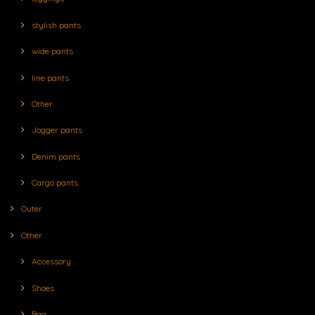
stylish pants
wide pants
line pants
Other
Jogger pants
Denim pants
Cargo pants
Outer
Other
Accessory
Shoes
Bag