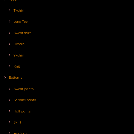
T-shirt
Long Tee
Sweatshirt
Hoodie
Y-shirt
Knit
Bottoms
Sweat pants
Sarouel pants
Half pants
Skirt
leggings