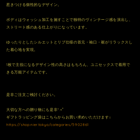
惹きつける個性的なデザイン。
ボディはウォッシュ加工を施すことで独特のヴィンテージ感を演出し、
ストリート感のある仕上がりになっています。
ゆったりとしたシルエットとリブ仕様の首元・袖口・裾がリラックスし
た着心地を実現。
1枚で主役になるデザイン性の高さはもちろん、ユニセックスで着用で
きる万能アイテムです。
是非ご注文ご検討ください。
大切な方への贈り物にも是非*.+ﾟ
ギフトラッピング袋はこちらからお買い求めいただけます↓
https://shop.nier.tokyo/categories/5902861