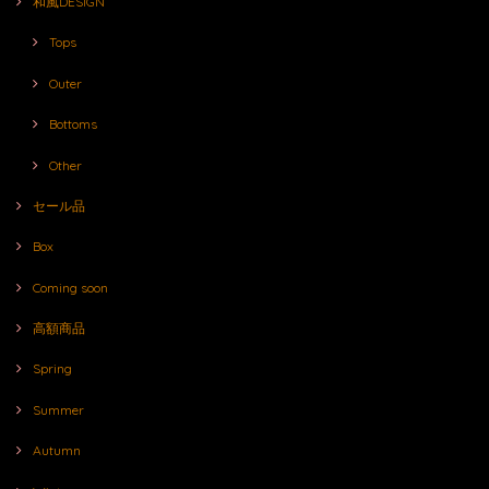
和風DESIGN
Tops
Outer
Bottoms
Other
セール品
Box
Coming soon
高額商品
Spring
Summer
Autumn