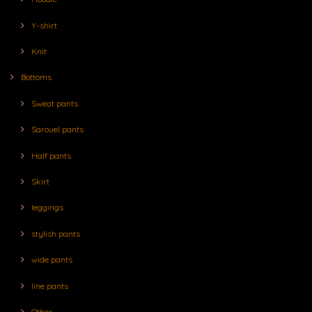
Y-shirt
Knit
Bottoms
Sweat pants
Sarouel pants
Half pants
Skirt
leggings
stylish pants
wide pants
line pants
Other