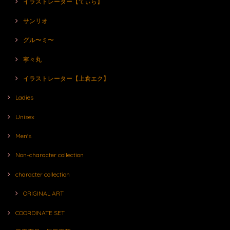
イラストレーター【てぃら】
サンリオ
グル〜ミ〜
寧々丸
イラストレーター【上倉エク】
Ladies
Unisex
Men's
Non-character collection
character collection
ORIGINAL ART
COORDINATE SET