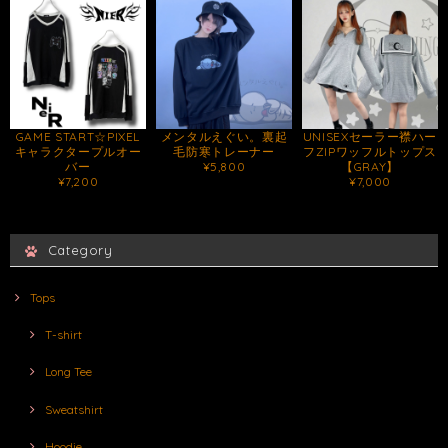
GAME START☆PIXEL
メンタルえぐい。裏起
UNISEXセーラー襟ハー
キャラクタープルオー
毛防寒トレーナー
フZIPワッフルトップス
バー
¥5,800
【GRAY】
¥7,200
¥7,000
Category
Tops
T-shirt
Long Tee
Sweatshirt
Hoodie