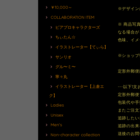
￥10,000～
※デザイン
COLLABORATION ITEM
※ 商品写
ピアプロキャラクターズ
なる場合が
ちぃたん☆
色味、イメ
イラストレーター【てぃら】
※ショップ
サンリオ
グル〜ミ〜
定形外郵便
寧々丸
イラストレーター【上倉エ
---以下1
定形外郵便
ク】
包装代や手
Ladies
またご注文
Unisex
追跡したい
Men's
追跡の出来
送後のお問
Non-character collection