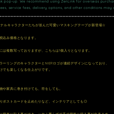
nk pop-up. We recommend using ZenLink for overseas purchase
fees, service fees, delivery options, and other conditions may
リジナルキャラクターたちが並んだ可愛いマスキングテープが新登場☆
税込み価格となります。
には複数写っておりますが、こちらは1個入りとなります。
ラーリングのキャラクターとNIERロゴが連続デザインになっており、
けでも楽しくなる仕上がりです。
物や家具に巻き付けても、符をしても。
りポストカードを止めたりなど、インテリアとしても◎
に簡単に貼る事ができ、ハサミ要らずで手で簡単に切る事が出来ます。