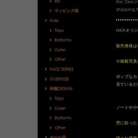
etc.
the ZenLi
shipping 
ラッピング袋
Kids
NIERオ
Tops
Bottoms
販売価格は
Outer
Other
※掲載写真
FACE SERIES
ポップなカ
OVERSIZE
見ているだ
和風DESIGN
Tops
ノートや小
Outer
Bottoms
壁に貼った
Other
セール品
様々な場所