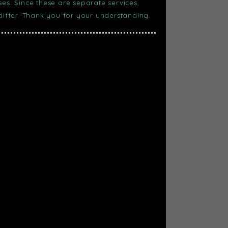
s. Since these are separate services,
 differ. Thank you for your understanding.