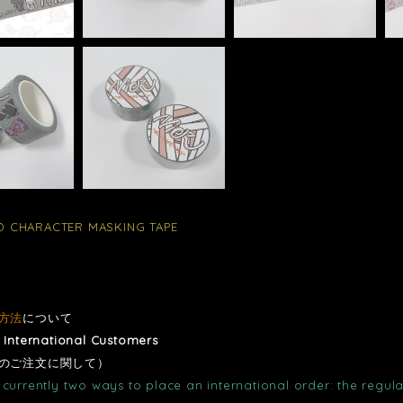
 CHARACTER MASKING TAPE
方法
について
r International Customers
のご注文に関して）
currently two ways to place an international order: the regula