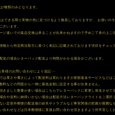
は1種類のみとなります。
真はできる限り実物の色に近づけるよう徹底しておりますが、 お使いの
ございます。
ージ違いでの返品交換は承ることが出来かねますので予めご了承の上ご
情報から特定商法取引に基づく表記に記載されております項目をチェッ
配送の場合レターパック配送より時間がかかる場合がございます。
文お客様のお問い合わせにより追記---
では厚さや重さによって配送料は変わりますが差額返金サービスなどは
数料などの問題から一律に最低金額に設定する事が出来ません。
頂きました数量が多い場合はこちらでレターパックに変更し発送させて
場合や送料に納得いかない場合は配送方法レターパックライトをご選択
ない定形外郵便の配送後の紛失やトラブルなど事実関係の把握が困難な
い合わせなどは日本郵便様に直接お問い合わせ頂きますよう何卒宜しく