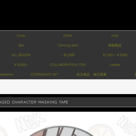
Outer
Other
Kids
Box
Coming soon
高額商品
ALL SEASON
~￥2,000
￥2,001～￥3,000
￥10,000～
COLLABORATION ITEM
Ladies
ollection
COORDINATE SET
目玉商品 毎日更新
GED CHARACTER MASKING TAPE