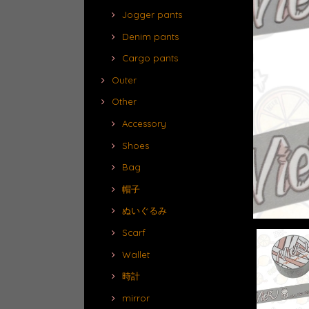
Jogger pants
Denim pants
Cargo pants
Outer
Other
Accessory
Shoes
Bag
帽子
ぬいぐるみ
Scarf
Wallet
時計
mirror