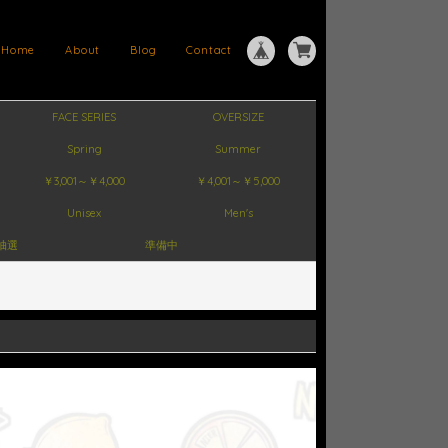
Home
About
Blog
Contact
FACE SERIES
OVERSIZE
Spring
Summer
￥3,001～￥4,000
￥4,001～￥5,000
Unisex
Men's
抽選
準備中