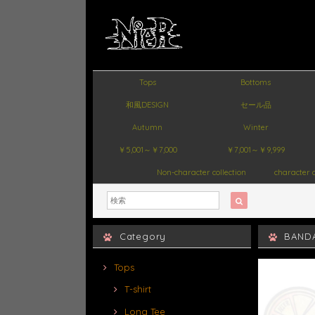
Tops
Bottoms
和風DESIGN
セール品
Autumn
Winter
￥5,001～￥7,000
￥7,001～￥9,999
Non-character collection
character c
Category
BANDA
Tops
T-shirt
Long Tee