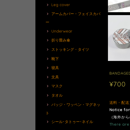
Leg cover
アームカバー・フェイスカバ
ー
Underwear
折り畳み傘
ストッキング・タイツ
靴下
寝具
BANDAGED
文具
¥700
マスク
タオル
送料・配送
バッジ・ワッペン・マグネッ
Notice fo
ト
（海外から
シール･タトゥー･ネイル
There are 