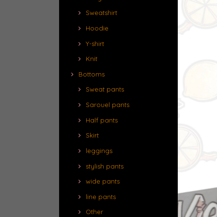
Sweatshirt
Hoodie
Y-shirt
Knit
Bottoms
Sweat pants
Sarouel pants
Half pants
Skirt
leggings
stylish pants
wide pants
line pants
Other