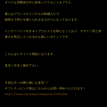
ダークな雰囲気の中に程良いアクセントをプラス。
裾にはブランドオリジナルの刺繍入りで、
細部まで拘りを感じられる仕上がりになっております。
インナーパンツ付き＆リブウエスト仕様になっており、デザイン性と快
適さを両立してくれるのも嬉しいポイントです。
こちらはレディース商品になります。
是非ご注文ご検討下さい。
大切な方への贈り物にも是非*.+ﾟ
ギフトラッピング袋はこちらからお買い求めいただけます↓
https://shop.nier.tokyo/categories/5902861