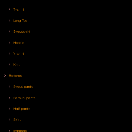
T-shirt
Long Tee
Sweatshirt
Hoodie
Y-shirt
Knit
Bottoms
Sweat pants
Sarouel pants
Half pants
Skirt
leggings