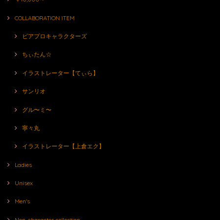
COLLABORATION ITEM
ピアプロキャラクターズ
ちぃたん☆
イラストレーター【てぃら】
サンリオ
グル〜ミ〜
寧々丸
イラストレーター【上倉エク】
Ladies
Unisex
Men's
Non-character collection