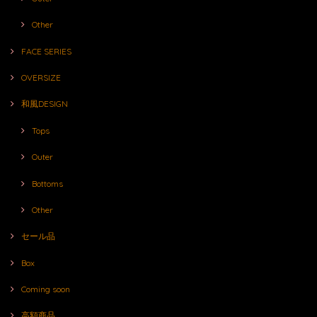
Other
FACE SERIES
OVERSIZE
和風DESIGN
Tops
Outer
Bottoms
Other
セール品
Box
Coming soon
高額商品