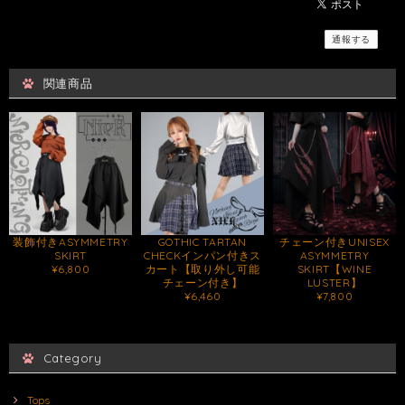
通報する
関連商品
装飾付きASYMMETRY
GOTHIC TARTAN
チェーン付きUNISEX
SKIRT
CHECKインパン付きス
ASYMMETRY
¥6,800
カート【取り外し可能
SKIRT【WINE
チェーン付き】
LUSTER】
¥6,460
¥7,800
Category
Tops