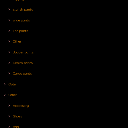
stylish pants
wide pants
line pants
Other
Jogger pants
Denim pants
Cargo pants
Outer
Other
Accessory
Shoes
Bag