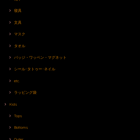
寝具
文具
マスク
タオル
バッジ・ワッペン・マグネット
シール･タトゥー･ネイル
etc.
ラッピング袋
Kids
Tops
Bottoms
Outer