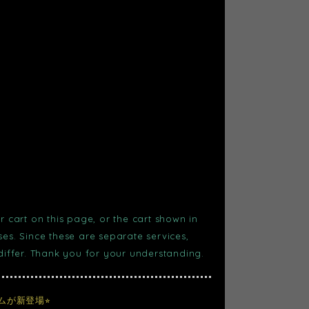
r cart on this page, or the cart shown in
s. Since these are separate services,
 differ. Thank you for your understanding.
が新登場⭐︎