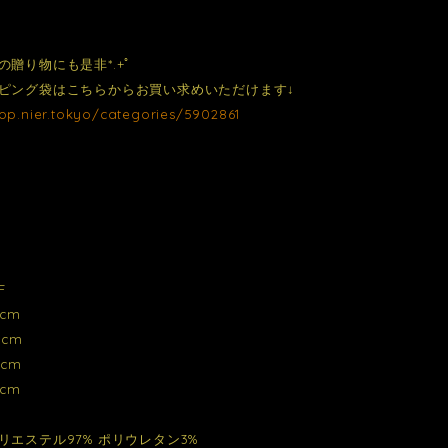
の贈り物にも是非*.+ﾟ
ピング袋はこちらからお買い求めいただけます↓
hop.nier.tokyo/categories/5902861
F
cm
cm
cm
cm
リエステル97% ポリウレタン3%