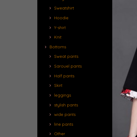
Sweatshirt
Hoodie
Y-shirt
Knit
Bottoms
Sweat pants
Sarouel pants
Half pants
Skirt
leggings
stylish pants
wide pants
line pants
Other