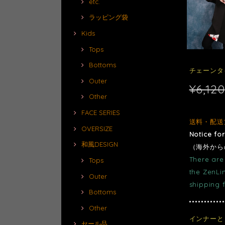
etc.
ラッピング袋
Kids
Tops
Bottoms
チェーンタイ
Outer
¥6,120
Other
FACE SERIES
送料・配送
OVERSIZE
Notice fo
和風DESIGN
（海外から
There are 
Tops
the ZenLi
Outer
shipping 
Bottoms
Other
インナーと
セール品