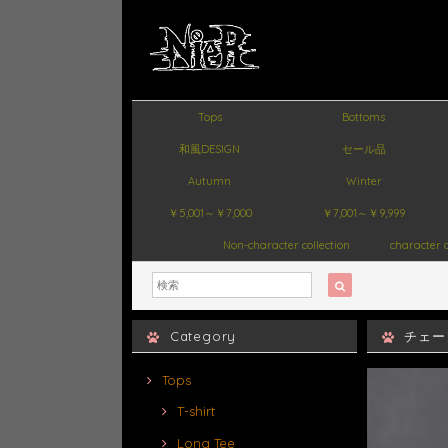
Tops
Bottoms
和風DESIGN
セール品
Autumn
Winter
￥5,001～￥7,000
￥7,001～￥9,999
Non-character collection
character c
Category
チェー
Tops
T-shirt
Long Tee