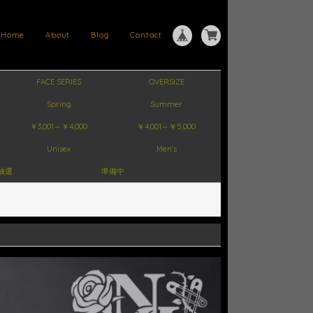
Home
About
Blog
Contact
FACE SERIES
OVERSIZE
Spring
Summer
￥3,001～￥4,000
￥4,001～￥5,000
Unisex
Men's
抽選
準備中