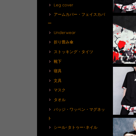
Leg cover
アームカバー・フェイスカバ
ー
Underwear
折り畳み傘
ストッキング・タイツ
靴下
寝具
文具
マスク
タオル
バッジ・ワッペン・マグネッ
ト
シール･タトゥー･ネイル