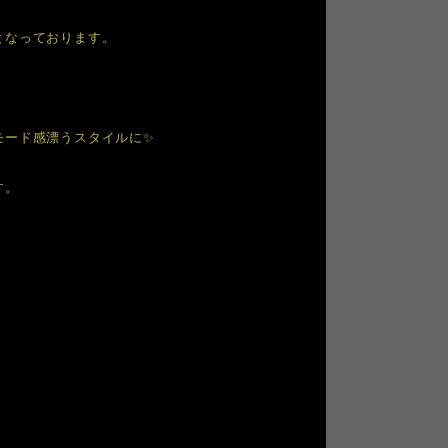
となっております。
モード感漂うスタイルに✨
す。