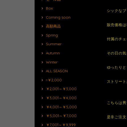
Box
シックなブ
Coming soon
販売価格は
高額商品
Spring
付属のチェ
Summer
その日の気
Autumn
Winter
ゆったりと
ALL SEASON
~￥2,000
ストリート
￥2,001～￥3,000
￥3,001～￥4,000
こちらは男
￥4,001～￥5,000
￥5,001～￥7,000
是非ご注文
￥7,001～￥9,999