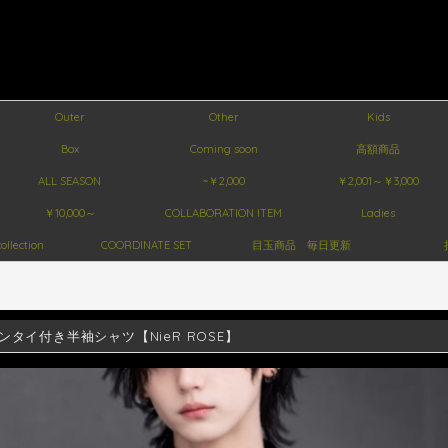
Outer
Other
Kids
Box
Coming soon
高額商品
ALL SEASON
~￥2,000
￥2,001～￥3,000
￥10,000～
COLLABORATION ITEM
Ladies
ollection
COORDINATE SET
目玉商品 毎日更新
ンタイ付き半袖シャツ【NieR ROSE】