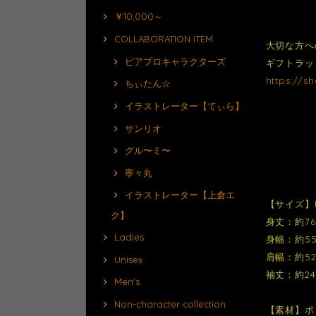
￥10,000～
COLLABORATION ITEM
大切な方へ
ピアプロキャラクターズ
ギフトラッ
https://s
ちぃたん☆
イラストレーター【てぃら】
サンリオ
グル〜ミ〜
寧々丸
イラストレーター【上倉エ
【サイズ】
ク】
身丈：約76
Ladies
身幅：約55
肩幅：約52
Unisex
袖丈：約24
Men's
Non-character collection
【素材】ポ