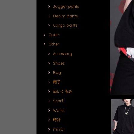
Jogger pants
Denim pants
Cargo pants
Outer
Other
Accessory
Shoes
Bag
帽子
ぬいぐるみ
Scarf
Wallet
時計
mirror