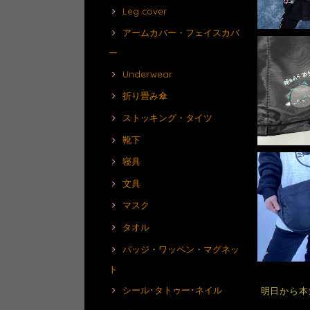
Leg cover
アームカバー・フェイスカバ
ー
Underwear
折り畳み傘
ストッキング・タイツ
靴下
寝具
文具
マスク
タオル
バッジ・ワッペン・マグネッ
ト
シール･タトゥー･ネイル
明日から本