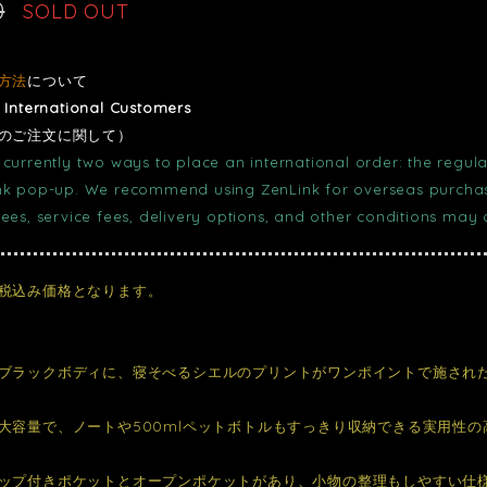
0
SOLD OUT
方法
について
r International Customers
のご注文に関して）
currently two ways to place an international order: the regula
nk pop-up. We recommend using ZenLink for overseas purchase
fees, service fees, delivery options, and other conditions may
税込み価格となります。
ブラックボディに、寝そべるシエルのプリントがワンポイントで施され
大容量で、ノートや500mlペットボトルもすっきり収納できる実用性
ップ付きポケットとオープンポケットがあり、小物の整理もしやすい仕