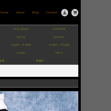
Home
About
Blog
Contact
FACE SERIES
OVERSIZE
Spring
Summer
￥3,001～￥4,000
￥4,001～￥5,000
Unisex
Men's
抽選
準備中