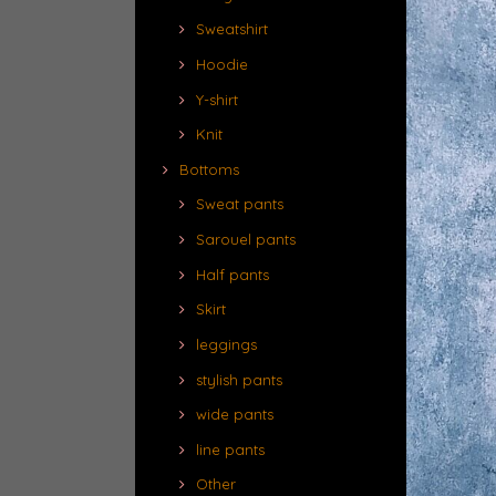
Sweatshirt
Hoodie
Y-shirt
Knit
Bottoms
Sweat pants
Sarouel pants
Half pants
Skirt
leggings
stylish pants
wide pants
line pants
Other