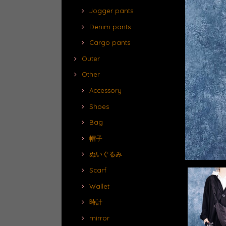
Jogger pants
Denim pants
Cargo pants
Outer
Other
Accessory
Shoes
Bag
帽子
ぬいぐるみ
Scarf
Wallet
時計
mirror