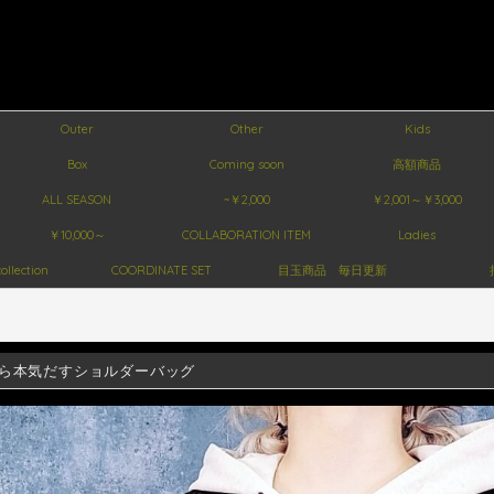
Outer
Other
Kids
Box
Coming soon
高額商品
ALL SEASON
~￥2,000
￥2,001～￥3,000
￥10,000～
COLLABORATION ITEM
Ladies
ollection
COORDINATE SET
目玉商品 毎日更新
ら本気だすショルダーバッグ