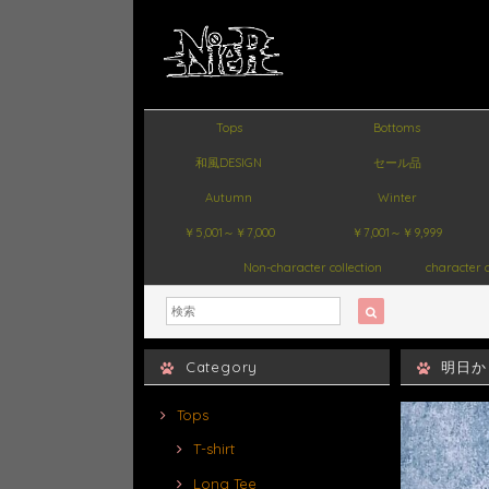
Tops
Bottoms
和風DESIGN
セール品
Autumn
Winter
￥5,001～￥7,000
￥7,001～￥9,999
Non-character collection
character c
Category
明日か
Tops
T-shirt
Long Tee