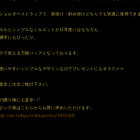
ショルダーストラップで、肩掛け・斜め掛けどちらでも快適に使用でき
エルとシンプルなシルエットが日常使いはもちろん、
通学にもぴったり。
スで使える万能バッグとなっております。
使いやすいシンプルなデザインなのでプレゼントにもオススメ☆
是非ご注文ご検討下さい。
の贈り物にも是非*.+ﾟ
ピング袋はこちらからお買い求めいただけます↓
hop.nier.tokyo/categories/5902861