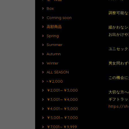
Box
調整可能な
Coming soon
高額商品
緩かわなシ
お出かけや
Spring
Summer
ユニセック
Autumn
Winter
男女問わず
ALL SEASON
この機会に
~￥2,000
￥2,001～￥3,000
大切な方へ
ギフトラッ
￥3,001～￥4,000
https://s
￥4,001～￥5,000
￥5,001～￥7,000
￥7,001～￥9,999