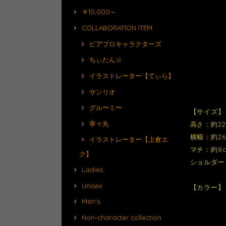
￥10,000～
COLLABORATION ITEM
ピアプロキャラクターズ
ちぃたん☆
イラストレーター【てぃら】
サンリオ
グル〜ミ〜
【サイズ】
寧々丸
高さ：約22
横幅：約26c
イラストレーター【上倉エ
マチ：約8
ク】
ショルダー：
Ladies
Unisex
【カラー】
Men's
Non-character collection