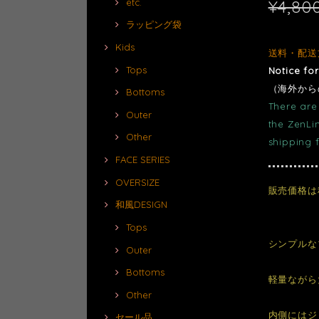
¥4,80
etc.
ラッピング袋
Kids
送料・配送
Tops
Notice fo
（海外から
Bottoms
There are 
Outer
the ZenLi
Other
shipping 
FACE SERIES
OVERSIZE
販売価格は
和風DESIGN
Tops
シンプルな
Outer
Bottoms
軽量ながら
Other
内側にはジ
セール品