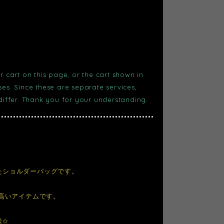
r cart on this page, or the cart shown in
s. Since these are separate services,
 differ. Thank you for your understanding.
たショルダーバッグです。
の高いアイテムです。
様✩