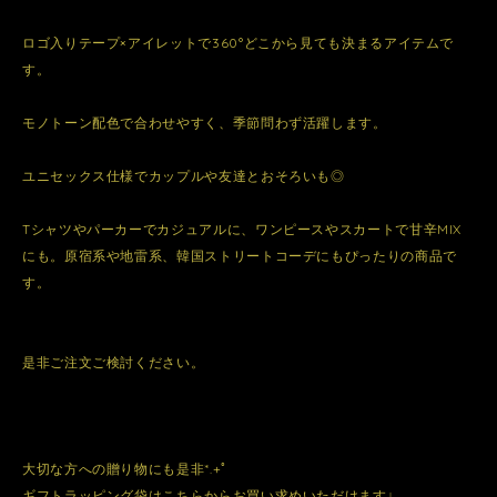
ロゴ入りテープ×アイレットで360°どこから見ても決まるアイテムで
す。
モノトーン配色で合わせやすく、季節問わず活躍します。
ユニセックス仕様でカップルや友達とおそろいも◎
Tシャツやパーカーでカジュアルに、ワンピースやスカートで甘辛MIX
にも。原宿系や地雷系、韓国ストリートコーデにもぴったりの商品で
す。
是非ご注文ご検討ください。
大切な方への贈り物にも是非*.+ﾟ
ギフトラッピング袋はこちらからお買い求めいただけます↓