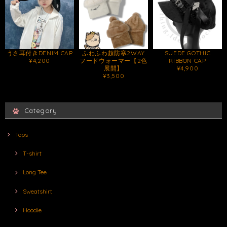
うさ耳付きDENIM CAP
ふわふわ超防寒2WAY
SUEDE GOTHIC
¥4,200
フードウォーマー【2色
RIBBON CAP
展開】
¥4,900
¥3,500
Category
Tops
T-shirt
Long Tee
Sweatshirt
Hoodie