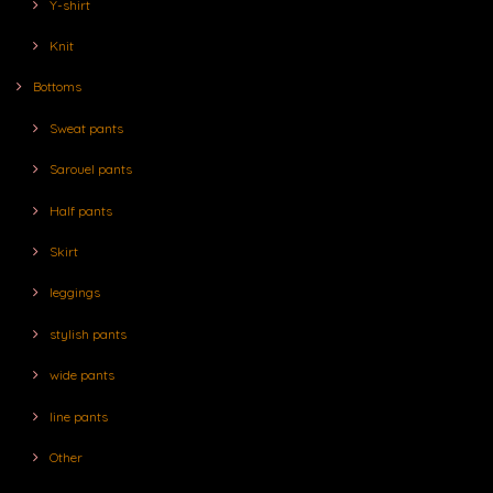
Y-shirt
Knit
Bottoms
Sweat pants
Sarouel pants
Half pants
Skirt
leggings
stylish pants
wide pants
line pants
Other