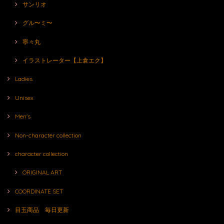
サンリオ
グル〜ミ〜
寧々丸
イラストレーター【上倉エク】
Ladies
Unisex
Men's
Non-character collection
character collection
ORIGINAL ART
COORDINATE SET
目玉商品 毎日更新