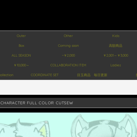
Outer
Other
Kids
Box
Coming soon
高額商品
ALL SEASON
~￥2,000
￥2,001～￥3,000
￥10,000～
COLLABORATION ITEM
Ladies
ollection
COORDINATE SET
目玉商品 毎日更新
9CHARACTER FULL COLOR CUTSEW