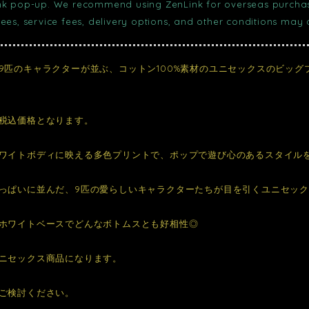
nk pop-up. We recommend using ZenLink for overseas purchase
fees, service fees, delivery options, and other conditions may
9匹のキャラクターが並ぶ、コットン100%素材のユニセックスのビッグ
税込価格となります。
ワイトボディに映える多色プリントで、ポップで遊び心のあるスタイル
っぱいに並んだ、9匹の愛らしいキャラクターたちが目を引くユニセック
ホワイトベースでどんなボトムスとも好相性◎
ニセックス商品になります。
ご検討ください。