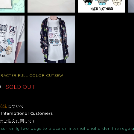
ARACTER FULL COLOR CUTSEW
0
SOLD OUT
方法
について
r International Customers
のご注文に関して）
currently two ways to place an international order: the regula