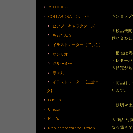
￥10,000～
※ショップ
COLLABORATION ITEM
ピアプロキャラクターズ
※検品機関
ちぃたん☆
問い合わせ
イラストレーター【てぃら】
・梱包は簡
サンリオ
・レターパ
グル〜ミ〜
※指定があ
寧々丸
イラストレーター【上倉エ
・商品は手
います。
ク】
Ladies
・照明や使
Unisex
Men's
※ 商品写
なる場合が
Non-character collection