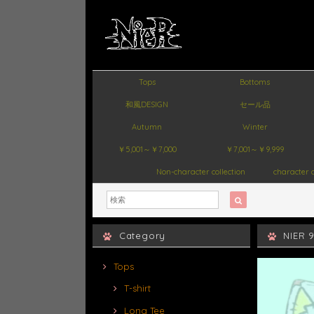
Tops
Bottoms
和風DESIGN
セール品
Autumn
Winter
￥5,001～￥7,000
￥7,001～￥9,999
Non-character collection
character c
Category
NIER 
Tops
T-shirt
Long Tee