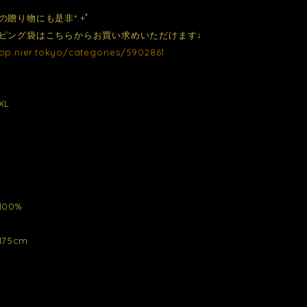
の贈り物にも是非*.+ﾟ
ピング袋はこちらからお買い求めいただけます↓
hop.nier.tokyo/categories/5902861
XL
00%
75cm