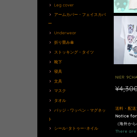
Leg cover
アームカバー・フェイスカバ
ー
Underwear
折り畳み傘
ストッキング・タイツ
靴下
寝具
NIER 9CH
文具
¥4,30
マスク
タオル
送料・配送
バッジ・ワッペン・マグネッ
Notice fo
ト
（海外から
シール･タトゥー･ネイル
There are 