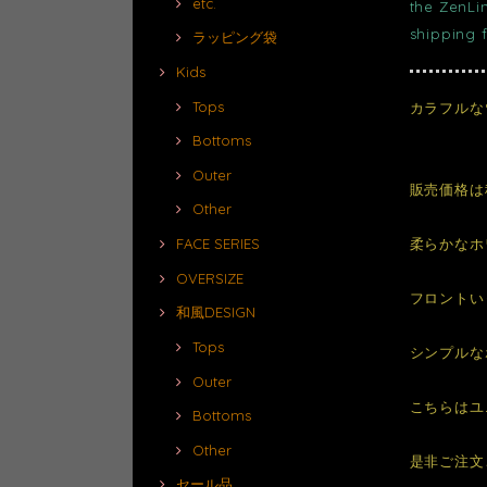
etc.
the ZenLi
shipping 
ラッピング袋
Kids
Tops
カラフルな
Bottoms
Outer
販売価格は
Other
柔らかなホ
FACE SERIES
OVERSIZE
フロントい
和風DESIGN
Tops
シンプルな
Outer
こちらはユ
Bottoms
Other
是非ご注文
セール品