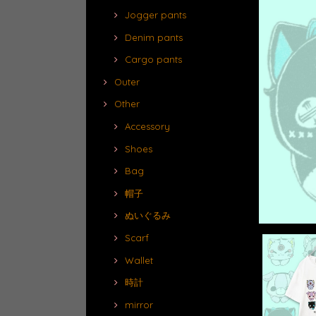
Jogger pants
Denim pants
Cargo pants
Outer
Other
Accessory
Shoes
Bag
帽子
ぬいぐるみ
Scarf
Wallet
時計
mirror