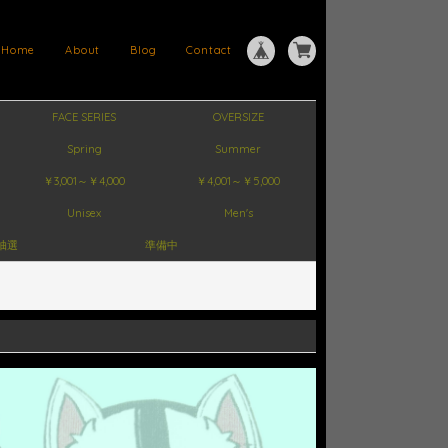
Home
About
Blog
Contact
FACE SERIES
OVERSIZE
Spring
Summer
￥3,001～￥4,000
￥4,001～￥5,000
Unisex
Men's
抽選
準備中