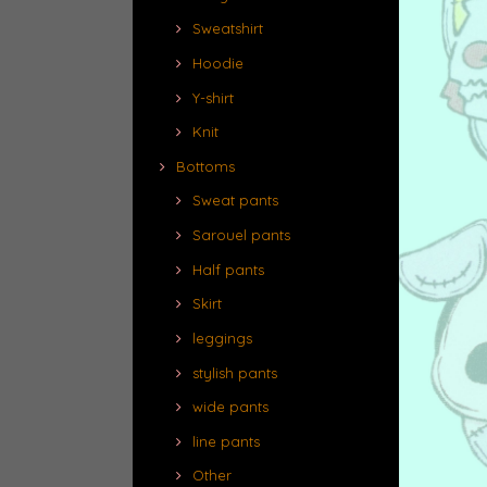
Sweatshirt
Hoodie
Y-shirt
Knit
Bottoms
Sweat pants
Sarouel pants
Half pants
Skirt
leggings
stylish pants
wide pants
line pants
Other