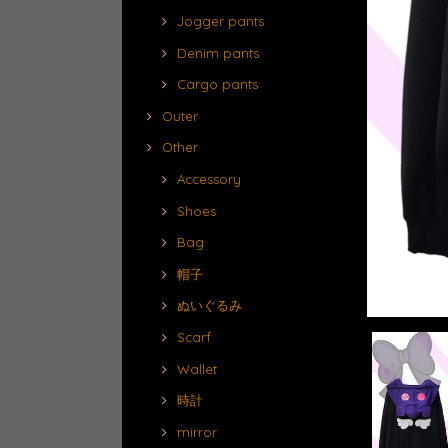
Jogger pants
Denim pants
Cargo pants
Outer
Other
Accessory
Shoes
Bag
帽子
ぬいぐるみ
Scarf
Wallet
時計
mirror