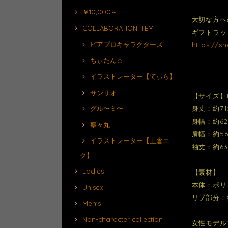
￥10,000～
大切な方へ
COLLABORATION ITEM
ギフトラッ
ピアプロキャラクターズ
https://s
ちぃたん☆
イラストレーター【てぃら】
サンリオ
【サイズ】
身丈：約71
グル〜ミ〜
身幅：約6
寧々丸
肩幅：約56
イラストレーター【上倉エ
袖丈：約63
ク】
Ladies
【素材】
本体：ポリ
Unisex
リブ部分：綿
Men's
Non-character collection
女性モデル1