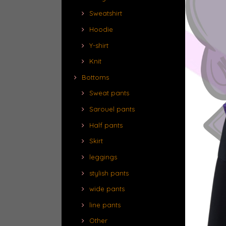
Sweatshirt
Hoodie
Y-shirt
Knit
Bottoms
Sweat pants
Sarouel pants
Half pants
Skirt
leggings
stylish pants
wide pants
line pants
Other