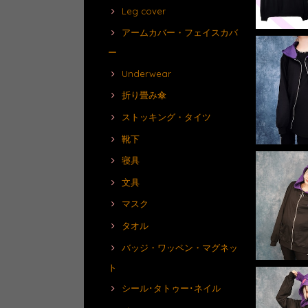
Leg cover
アームカバー・フェイスカバ
ー
Underwear
折り畳み傘
ストッキング・タイツ
靴下
寝具
文具
マスク
タオル
バッジ・ワッペン・マグネッ
ト
シール･タトゥー･ネイル