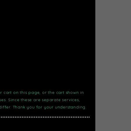
r cart on this page, or the cart shown in
s. Since these are separate services,
 differ. Thank you for your understanding.