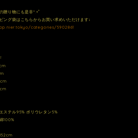
の贈り物にも是非*.+ﾟ
ピング袋はこちらからお買い求めいただけます↓
hop.nier.tokyo/categories/5902861
F
cm
2m
cm
cm
エステル95% ポリウレタン5%
100%
52cm