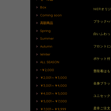
Box
NIERオ
Coming soon
ブラック×
高額商品
Spring
白いふわっ
Summer
フロントに
Autumn
Winter
ポケット付
ALL SEASON
~￥2,000
普段着はも
￥2,001～￥3,000
全身ブラッ
￥3,001～￥4,000
￥4,001～￥5,000
ユニセック
￥5,001～￥7,000
是非ご注文
￥7,001～￥9,999