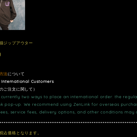
猫ジップアウター
0
方法
について
r International Customers
のご注文に関して）
currently two ways to place an international order: the regula
nk pop-up. We recommend using ZenLink for overseas purchase
fees, service fees, delivery options, and other conditions may
税込価格となります。