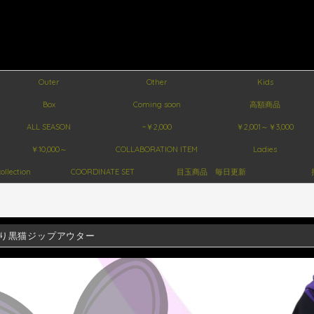
Outer
Other
Kids
Box
Coming soon
高額商品
ALL SEASON
~￥2,000
￥2,001～￥3,000
￥10,000～
COLLABORATION ITEM
Ladies
ollection
COORDINATE SET
目玉商品 毎日更新
り黒猫ジップアウター