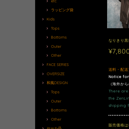
etc.
ラッピング袋
Kids
Tops
Bottoms
なりきり黒
Outer
¥7,80
Other
FACE SERIES
送料・配送
OVERSIZE
Notice fo
和風DESIGN
（海外から
There are 
Tops
the ZenLi
Outer
shipping 
Bottoms
Other
販売価格は
セール品