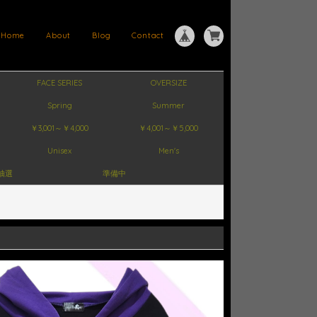
Home
About
Blog
Contact
FACE SERIES
OVERSIZE
Spring
Summer
￥3,001～￥4,000
￥4,001～￥5,000
Unisex
Men's
抽選
準備中