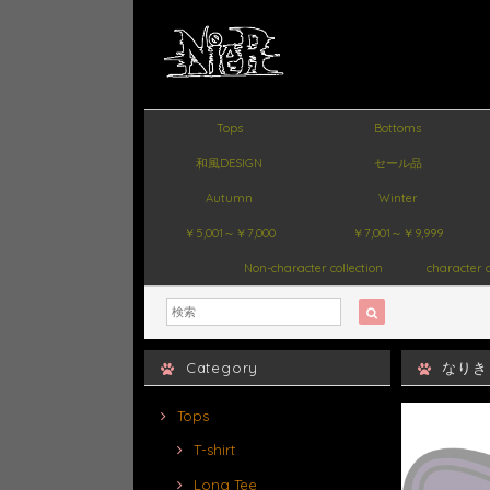
Tops
Bottoms
和風DESIGN
セール品
Autumn
Winter
￥5,001～￥7,000
￥7,001～￥9,999
Non-character collection
character c
Category
なりき
Tops
T-shirt
Long Tee