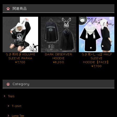
関連商品
うさ耳付きVOLUME
DARK OBSERVER
うさ耳×しっぽ HALF
SLEEVE PARKA
HOODIE
SLEEVE
¥7,700
¥8,200
HOODIE【FACE】
¥7,700
Category
Tops
T-shirt
Long Tee