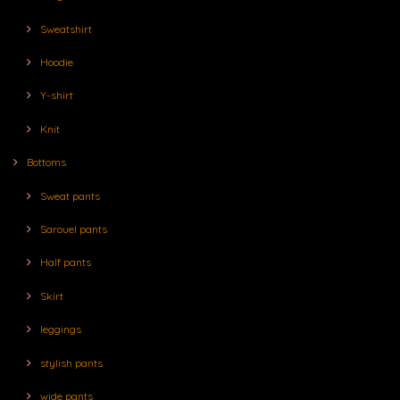
Sweatshirt
Hoodie
Y-shirt
Knit
Bottoms
Sweat pants
Sarouel pants
Half pants
Skirt
leggings
stylish pants
wide pants