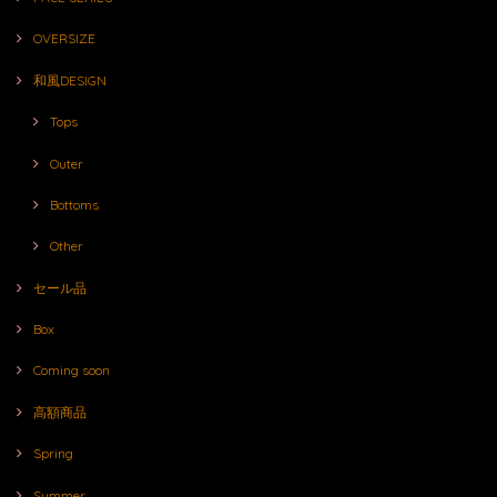
OVERSIZE
和風DESIGN
Tops
Outer
Bottoms
Other
セール品
Box
Coming soon
高額商品
Spring
Summer