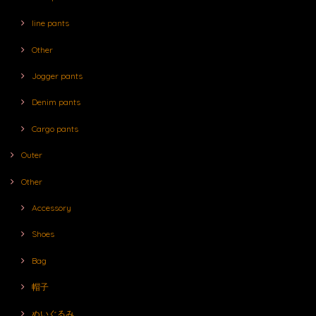
line pants
Other
Jogger pants
Denim pants
Cargo pants
Outer
Other
Accessory
Shoes
Bag
帽子
ぬいぐるみ