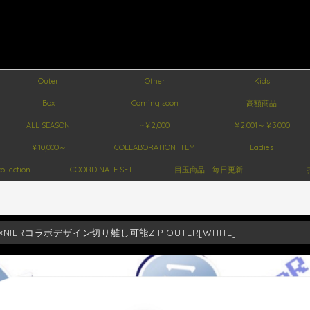
Outer
Other
Kids
Box
Coming soon
高額商品
ALL SEASON
~￥2,000
￥2,001～￥3,000
￥10,000～
COLLABORATION ITEM
Ladies
ollection
COORDINATE SET
目玉商品 毎日更新
NIERコラボデザイン切り離し可能ZIP OUTER[WHITE]