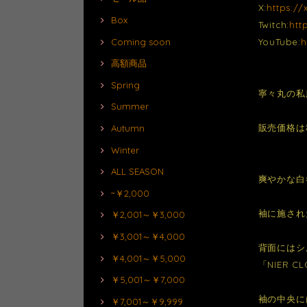
X:
https:/
Box
Twitch:
htt
Coming soon
YouTube:
h
高額商品
Spring
寧々丸の私
Summer
販売価格は
Autumn
Winter
ALL SEASON
爽やかな白
~￥2,000
袖に施され
￥2,001～￥3,000
￥3,001～￥4,000
背面にはシ
￥4,001～￥5,000
「NIER
￥5,001～￥7,000
袖の中央に
￥7,001～￥9,999