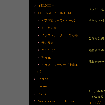
￥10,000～
ジッパーを
COLLABORATION ITEM
ピアプロキャラクターズ
ポケット付
ちぃたん☆
イラストレーター【てぃら】
こちらは男
サンリオ
高品質で着
グル〜ミ〜
寧々丸
是非合わせ
イラストレーター【上倉エ
ク】
Ladies
Unisex
⭐️モデル着
Men's
・✦痩せ見え効
Non-character collection
https://s