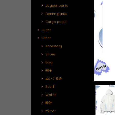
Jogger pants
Denim pants
Cargo pants
Outer
Other
Accessory
Shoes
Bag
帽子
ぬいぐるみ
Scarf
Wallet
時計
mirror