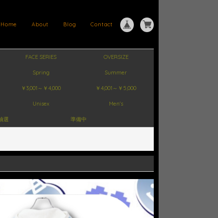
Home
About
Blog
Contact
FACE SERIES
OVERSIZE
Spring
Summer
￥3,001～￥4,000
￥4,001～￥5,000
Unisex
Men's
抽選
準備中