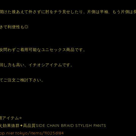
開けた後あえて外さずに肘をチラ見せしたり、片側は半袖、もう片側は
きで利便性も◎
女問わずご着用可能なユニセックス商品です。
回し力も高い、イチオシアイテムです。
てご注文ご検討下さい。
用アイテム⭐️
果抜群✦高品質SIDE CHAIN BRAID STYLISH PANTS
hop.nier.tokyo/items/110256184