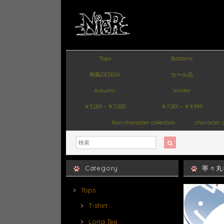
Tops
Bottoms
和風DESIGN
セール品
Autumn
Winter
￥5,001～￥7,000
￥7,001～￥9,999
Non-character collection
character c
Category
寧々丸×
Tops
T-shirt
Long Tee