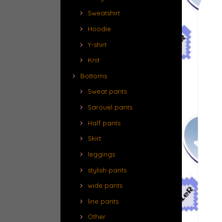
Sweatshirt
Hoodie
Y-shirt
Knit
Bottoms
Sweat pants
Sarouel pants
Half pants
Skirt
leggings
stylish pants
wide pants
line pants
Other