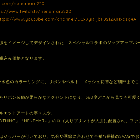
/x.com/nenemaru220
ps://www.twitch.tv/nenemaru220
ttps://www.youtube.com/channel/UCx9yRTjbPuS1ZA1Hxdsxj4A
服をイメージしてデザインされた、スペシャルコラボのジップアップパ
税込み価格となります。
×水色のカラーリングに、リボンやベルト、メッシュ切替など細部まで
たリボン装飾が柔らかなアクセントになり、360度どこから見ても可愛
ルエットアートの寧々丸や、
 CLOTHING」「NENEMARU」のロゴ入りプリントが大胆に配置され、
はジッパーが付いており、気分や季節に合わせて半袖⇆長袖の2WAYで