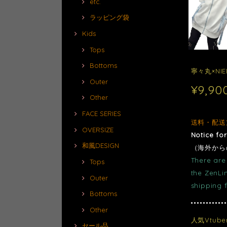
etc.
ラッピング袋
Kids
Tops
Bottoms
寧々丸×NI
Outer
¥9,90
Other
FACE SERIES
送料・配送
OVERSIZE
Notice fo
和風DESIGN
（海外から
There are 
Tops
the ZenLi
Outer
shipping 
Bottoms
Other
人気Vtub
セール品