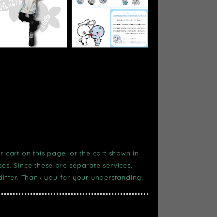
r cart on this page, or the cart shown in
s. Since these are separate services,
 differ. Thank you for your understanding.