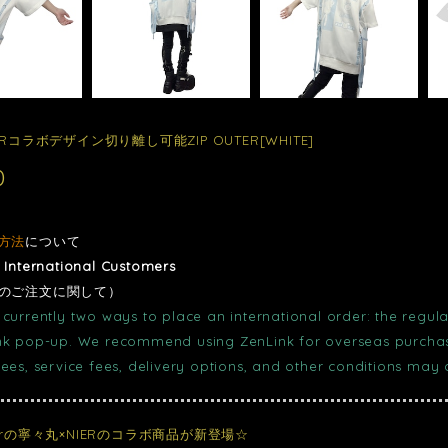
ERコラボデザイン切り離し可能ZIP OUTER[WHITE]
0
方法
について
r International Customers
のご注文に関して）
currently two ways to place an international order: the regula
nk pop-up. We recommend using ZenLink for overseas purchase
fees, service fees, delivery options, and other conditions may
erの寧々丸×NIERのコラボ商品が新登場☆