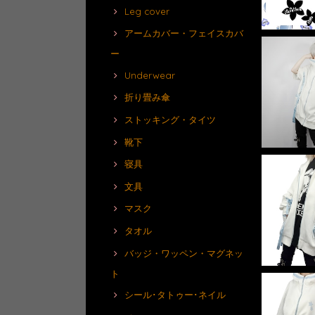
Leg cover
アームカバー・フェイスカバ
ー
Underwear
折り畳み傘
ストッキング・タイツ
靴下
寝具
文具
マスク
タオル
バッジ・ワッペン・マグネッ
ト
シール･タトゥー･ネイル