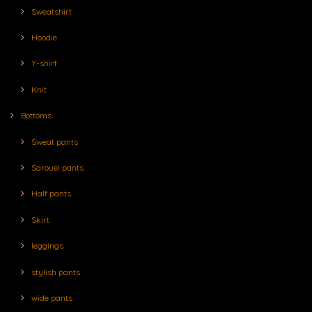
Sweatshirt
Hoodie
Y-shirt
Knit
Bottoms
Sweat pants
Sarouel pants
Half pants
Skirt
leggings
stylish pants
wide pants