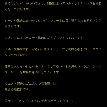
後ろにジッパーがついており、開閉によってシルエットチェンジも可能
となっております。
シーンや気分に合わせてロング⇔ショートに切り替えられるギミックア
イテムです。
左太ももにはバーコード風のロゴをプリントしております。
ベルト装飾や垂れ下がるハーネスストラップが視線を惹きつけ、スタイ
リングの主役に✨
随所にあしらわれたベルトストラップやハーネス風のパーツが、ダーク
ストリートな世界観を演出してくれます。
ウエスト部分はゴム入りで着脱楽々◎
履き心地抜群です。
両サイド+ヒップには4つの便利なポケット付きです。