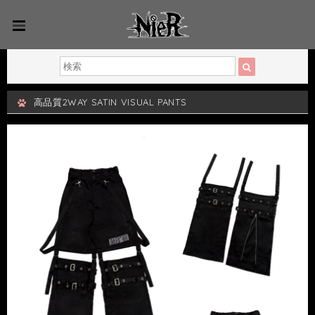
高品質2WAY SATIN VISUAL PANTS