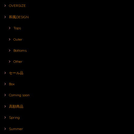
OVERSIZE
和風DESIGN
Tops
Outer
Bottoms
Other
セール品
Box
Coming soon
高額商品
Spring
Summer