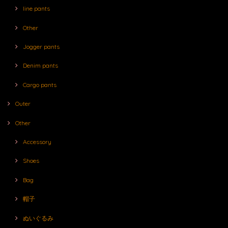
line pants
Other
Jogger pants
Denim pants
Cargo pants
Outer
Other
Accessory
Shoes
Bag
帽子
ぬいぐるみ