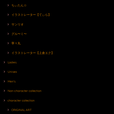
ちぃたん☆
イラストレーター【てぃら】
サンリオ
グル〜ミ〜
寧々丸
イラストレーター【上倉エク】
Ladies
Unisex
Men's
Non-character collection
character collection
ORIGINAL ART