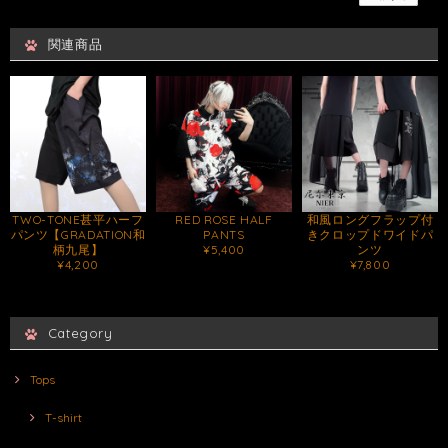
関連商品
TWO-TONE甚平ハーフ
RED ROSE HALF
和風ロングフラップ付
パンツ【GRADATION和
PANTS
きクロップドワイドパ
柄九尾】
¥5,400
ンツ
¥4,200
¥7,800
Category
Tops
T-shirt