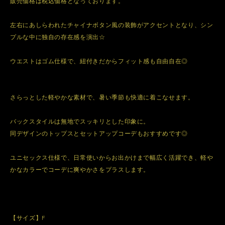
販売価格は税込価格となっております。
左右にあしらわれたチャイナボタン風の装飾がアクセントとなり、シン
プルな中に独自の存在感を演出☆
ウエストはゴム仕様で、紐付きだからフィット感も自由自在◎
さらっとした軽やかな素材で、暑い季節も快適に着こなせます。
バックスタイルは無地でスッキリとした印象に。
同デザインのトップスとセットアップコーデもおすすめです◎
ユニセックス仕様で、日常使いからお出かけまで幅広く活躍でき、軽や
かなカラーでコーデに爽やかさをプラスします。
【サイズ】F