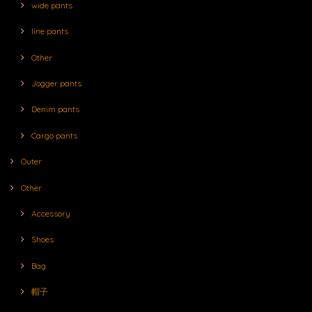
wide pants
line pants
Other
Jogger pants
Denim pants
Cargo pants
Outer
Other
Accessory
Shoes
Bag
帽子