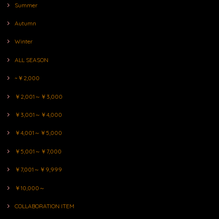
Summer
Autumn
Winter
ALL SEASON
~￥2,000
￥2,001～￥3,000
￥3,001～￥4,000
￥4,001～￥5,000
￥5,001～￥7,000
￥7,001～￥9,999
￥10,000～
COLLABORATION ITEM