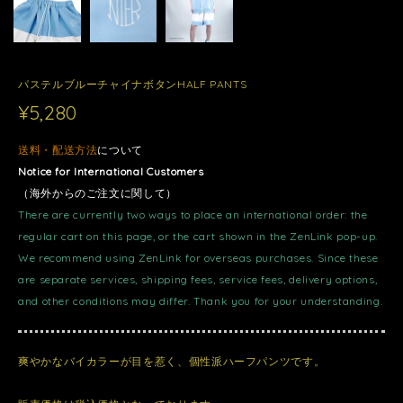
パステルブルーチャイナボタンHALF PANTS
¥5,280
送料・配送方法
について
Notice for International Customers
（海外からのご注文に関して）
There are currently two ways to place an international order: the
regular cart on this page, or the cart shown in the ZenLink pop-up.
We recommend using ZenLink for overseas purchases. Since these
are separate services, shipping fees, service fees, delivery options,
and other conditions may differ. Thank you for your understanding.
爽やかなバイカラーが目を惹く、個性派ハーフパンツです。