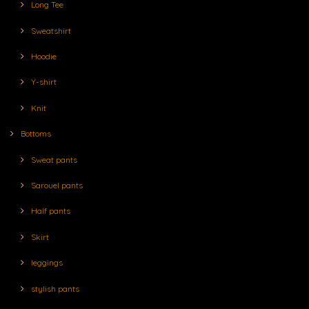
Long Tee
Sweatshirt
Hoodie
Y-shirt
Knit
Bottoms
Sweat pants
Sarouel pants
Half pants
Skirt
leggings
stylish pants