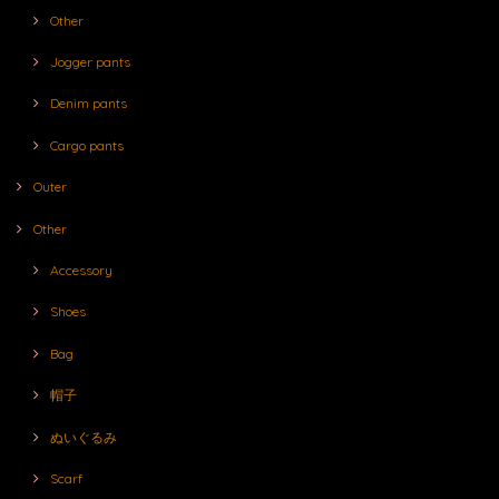
Other
Jogger pants
Denim pants
Cargo pants
Outer
Other
Accessory
Shoes
Bag
帽子
ぬいぐるみ
Scarf