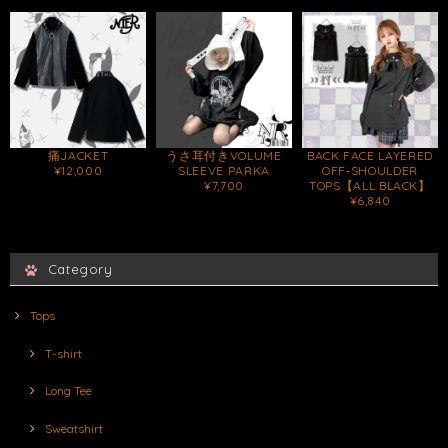
痛JACKET
うさ耳付きVOLUME
BACK FACE LAYERED
¥12,000
SLEEVE PARKA
OFF‐SHOULDER
¥7,700
TOPS【ALL BLACK】
¥6,840
Category
Tops
T-shirt
Long Tee
Sweatshirt