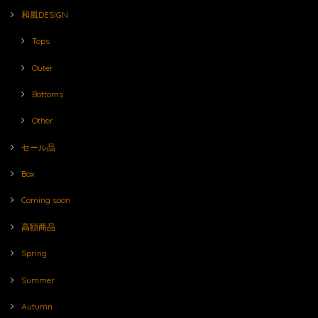
和風DESIGN
Tops
Outer
Bottoms
Other
セール品
Box
Coming soon
高額商品
Spring
Summer
Autumn