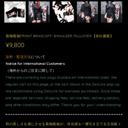
着物風袖FRONT BRAID OFF-SHOULDER PULLOVER【赤白薔薇】
¥9,800
送料・配送方法
について
Notice for International Customers
（海外からのご注文に関して）
There are currently two ways to place an international order: the
regular cart on this page, or the cart shown in the ZenLink pop-up.
We recommend using ZenLink for overseas purchases. Since these
are separate services, shipping fees, service fees, delivery options,
and other conditions may differ. Thank you for your understanding.
和の美しさを感じさせる着物風袖が、存在感を一層引き立てる主役級ト