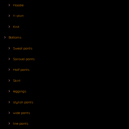
Hoodie
Y-shirt
Knit
Bottoms
Sweat pants
Sarouel pants
Half pants
Skirt
leggings
stylish pants
wide pants
line pants