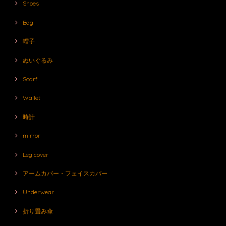
Shoes
Bag
帽子
ぬいぐるみ
Scarf
Wallet
時計
mirror
Leg cover
アームカバー・フェイスカバー
Underwear
折り畳み傘