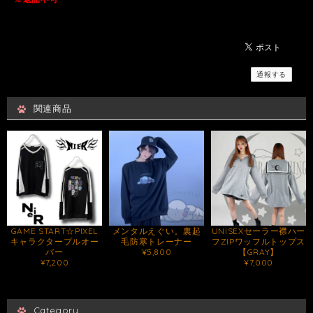
通報する
関連商品
GAME START☆PIXEL
メンタルえぐい。裏起
UNISEXセーラー襟ハー
キャラクタープルオー
毛防寒トレーナー
フZIPワッフルトップス
バー
¥5,800
【GRAY】
¥7,200
¥7,000
Category