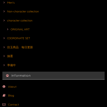
Men's
Non-character collection
character collection
ORIGINAL ART
COORDINATE SET
目玉商品 毎日更新
抽選
準備中
Information
About
Blog
Contact