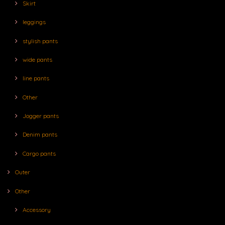
Skirt
leggings
stylish pants
wide pants
line pants
Other
Jogger pants
Denim pants
Cargo pants
Outer
Other
Accessory