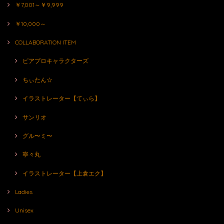
￥7,001～￥9,999
￥10,000～
COLLABORATION ITEM
ピアプロキャラクターズ
ちぃたん☆
イラストレーター【てぃら】
サンリオ
グル〜ミ〜
寧々丸
イラストレーター【上倉エク】
Ladies
Unisex