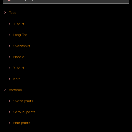
Tops
T-shirt
Long Tee
Sweatshirt
Hoodie
Y-shirt
Knit
Bottoms
Sweat pants
Sarouel pants
Half pants