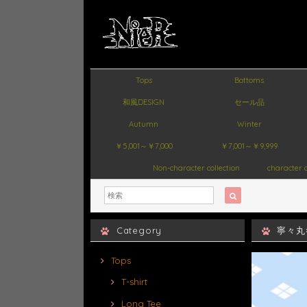
Tops
Bottoms
和風DESIGN
セール品
Autumn
Winter
￥5,001～￥7,000
￥7,001～￥9,999
Non-character collection
character c
Category
寧々丸×
Tops
T-shirt
Long Tee