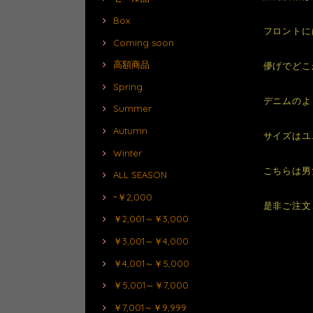
Box
フロントに
Coming soon
高額商品
儚げでどこ
Spring
デニムのよ
Summer
Autumn
サイズはユ
Winter
こちらは男
ALL SEASON
~￥2,000
是非ご注文
￥2,001～￥3,000
￥3,001～￥4,000
￥4,001～￥5,000
￥5,001～￥7,000
￥7,001～￥9,999