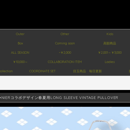
Outer
Other
Kids
Box
Coming soon
高額商品
ALL SEASON
~￥2,000
￥2,001～￥3,000
￥10,000～
COLLABORATION ITEM
Ladies
ollection
COORDINATE SET
目玉商品 毎日更新
NIERコラボデザイン春夏用LONG SLEEVE VINTAGE PULLOVER