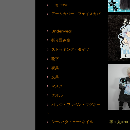
Leg cover
アームカバー・フェイスカバ
ー
Underwear
折り畳み傘
ストッキング・タイツ
靴下
寝具
文具
マスク
タオル
バッジ・ワッペン・マグネッ
ト
シール･タトゥー･ネイル
寧々丸×NIE