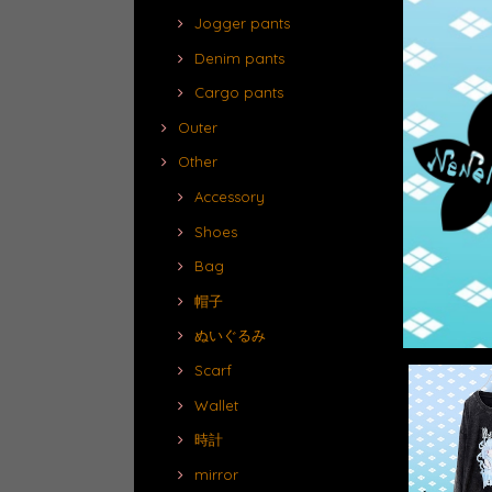
Jogger pants
Denim pants
Cargo pants
Outer
Other
Accessory
Shoes
Bag
帽子
ぬいぐるみ
Scarf
Wallet
時計
mirror