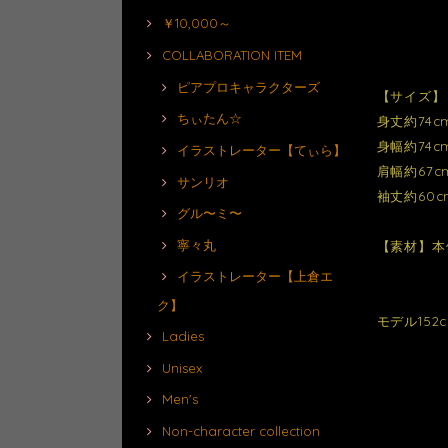
￥10,000～
COLLABORATION ITEM
ピアプロキャラクターズ
【サイズ】
ちぃたん☆
身丈約74c
身幅約74c
イラストレーター【てぃら】
肩幅約67c
サンリオ
袖丈約60c
グル〜ミ〜
寧々丸
【素材】本体
イラストレーター【上倉エ
ク】
モデル152
Ladies
Unisex
Men's
Non-character collection