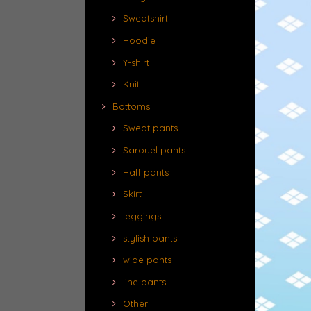
Sweatshirt
Hoodie
Y-shirt
Knit
Bottoms
Sweat pants
Sarouel pants
Half pants
Skirt
leggings
stylish pants
wide pants
line pants
Other