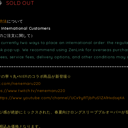
0
SOLD OUT
方法
について
r International Customers
のご注文に関して）
currently two ways to place an international order: the regula
nk pop-up. We recommend using ZenLink for overseas purchase
fees, service fees, delivery options, and other conditions may
erの寧々丸×NIERのコラボ商品が新登場☆
/x.com/nenemaru220
ps://www.twitch.tv/nenemaru220
ttps://www.youtube.com/channel/UCx9yRTjbPuS1ZA1Hxdsxj4A
ジ感が絶妙にミックスされた、春夏向けロングスリーブプルオーバーが
税込み価格となります。