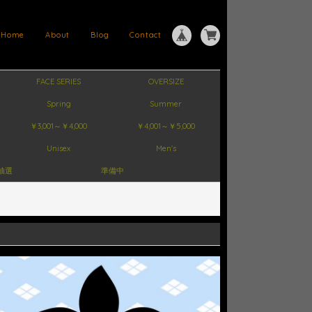
Home
About
Blog
Contact
FACE SERIES
OVERSIZE
Spring
Summer
￥3,001～￥4,000
￥4,001～￥5,000
Unisex
Men's
抽選
準備中