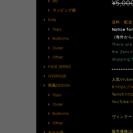
¥5,00
etc.
ラッピング袋
Kids
送料・配送
Tops
Notice fo
（海外から
Bottoms
There are 
Outer
the ZenLi
Other
shipping 
FACE SERIES
OVERSIZE
人気Vtub
和風DESIGN
X:
https:/
Twitch:
htt
Tops
YouTube:
h
Outer
Bottoms
ヴィンテー
Other
販売価格は
セール品