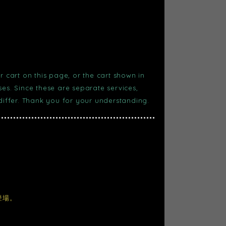
r cart on this page, or the cart shown in
s. Since these are separate services,
 differ. Thank you for your understanding.
登場。