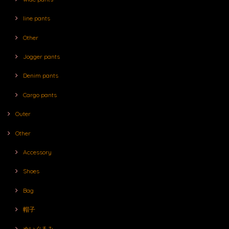
line pants
Other
Jogger pants
Denim pants
Cargo pants
Outer
Other
Accessory
Shoes
Bag
帽子
ぬいぐるみ