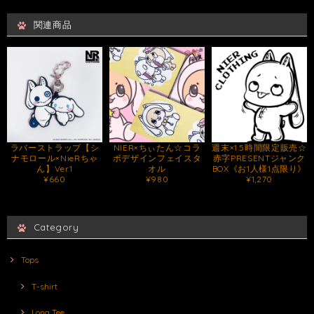
関連商品
ラバーストラップ【シ
NIER×ちぃたん☆コラ
週末×1.5時間限定販売☆
ナモロール×NieRちゃ
ボデザインフェイスタ
赤字PRESENTジャンク
ん】Ver.1
オル
BOX《お1人様1点限り》
¥660
¥980
¥1,270
Category
Tops
T-shirt
Long Tee