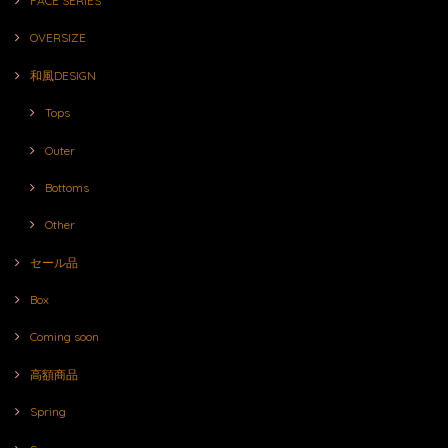
FACE SERIES
OVERSIZE
和風DESIGN
Tops
Outer
Bottoms
Other
セール品
Box
Coming soon
高額商品
Spring