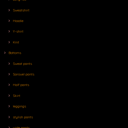
Sweatshirt
Hoodie
Y-shirt
Knit
Bottoms
Sweat pants
Sarouel pants
Half pants
Skirt
leggings
stylish pants
wide pants