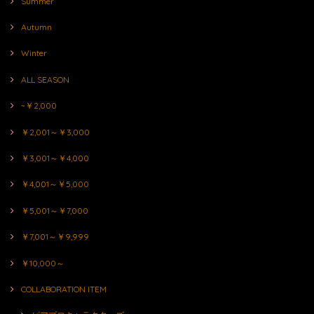
Summer
Autumn
Winter
ALL SEASON
~￥2,000
￥2,001～￥3,000
￥3,001～￥4,000
￥4,001～￥5,000
￥5,001～￥7,000
￥7,001～￥9,999
￥10,000～
COLLABORATION ITEM