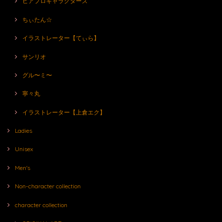
ピアプロキャラクターズ
ちぃたん☆
イラストレーター【てぃら】
サンリオ
グル〜ミ〜
寧々丸
イラストレーター【上倉エク】
Ladies
Unisex
Men's
Non-character collection
character collection