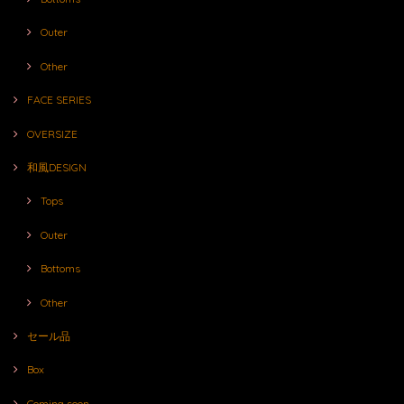
Outer
Other
FACE SERIES
OVERSIZE
和風DESIGN
Tops
Outer
Bottoms
Other
セール品
Box
Coming soon