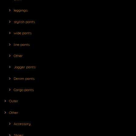
leggings
stylish pants
wide pants
line pants
Other
Jogger pants
Denim pants
Cargo pants
Outer
Other
Accessory
Shoes