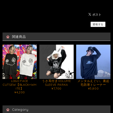
通報する
関連商品
LOGO FACE
うさ耳付きVOLUME
メンタルえぐい。裏起
CUTSEW【BLACK×WH
SLEEVE PARKA
毛防寒トレーナー
ITE】
¥7,700
¥5,800
¥4,200
Category