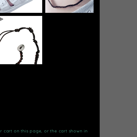
r cart on this page, or the cart shown in