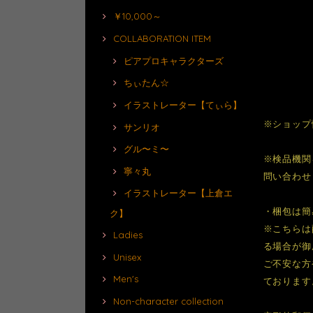
￥10,000～
COLLABORATION ITEM
ピアプロキャラクターズ
ちぃたん☆
イラストレーター【てぃら】
※ショップ
サンリオ
グル〜ミ〜
※検品機関
寧々丸
問い合わせ
イラストレーター【上倉エ
・梱包は簡
ク】
※こちらは
Ladies
る場合が御
Unisex
ご不安な方
Men's
ております
Non-character collection