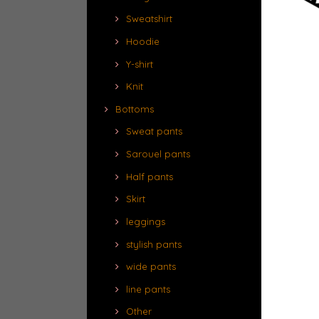
Sweatshirt
Hoodie
Y-shirt
Knit
Bottoms
Sweat pants
Sarouel pants
Half pants
Skirt
leggings
stylish pants
wide pants
line pants
Other