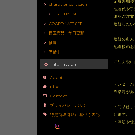
定形外郵便
character collection
包装代や手
ORIGINAL ART
またご注文
COORDINATE SET
追跡したい
目玉商品 毎日更新
追跡の出来
抽選
配送後のお
準備中
ご注文後に
Information
About
・レターパ
Blog
※指定があ
Contact
プライバシーポリシー
・商品は手
います。
特定商取引法に基づく表記
・照明や使