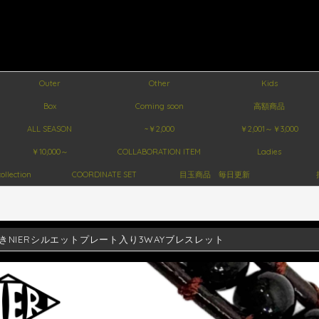
Outer
Other
Kids
Box
Coming soon
高額商品
ALL SEASON
~￥2,000
￥2,001～￥3,000
￥10,000～
COLLABORATION ITEM
Ladies
ollection
COORDINATE SET
目玉商品 毎日更新
きNIERシルエットプレート入り3WAYブレスレット