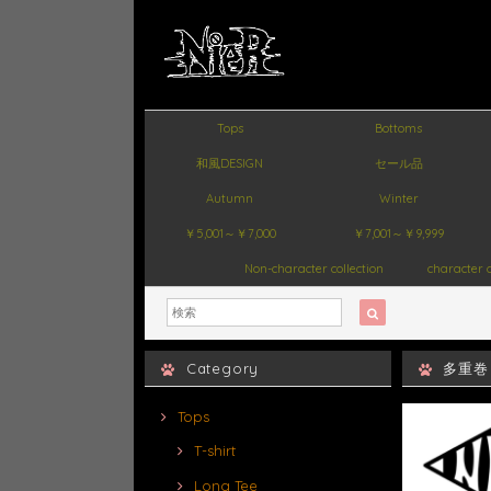
Tops
Bottoms
和風DESIGN
セール品
Autumn
Winter
￥5,001～￥7,000
￥7,001～￥9,999
Non-character collection
character c
Category
多重巻
Tops
T-shirt
Long Tee