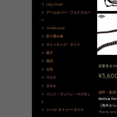
Leg cover
アームカバー・フェイスカバ
ー
Underwear
折り畳み傘
ストッキング・タイツ
靴下
寝具
多重巻きN
文具
¥3,60
マスク
タオル
送料・配送
バッジ・ワッペン・マグネッ
Notice fo
ト
（海外から
シール･タトゥー･ネイル
There are 