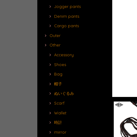
Jogger pants
Denim pants
Cargo pants
Outer
Other
Accessory
Shoes
Bag
帽子
ぬいぐるみ
Scarf
Wallet
時計
mirror