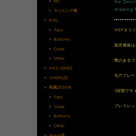
etc.
the ZenLi
shipping 
ラッピング袋
Kids
NIERオ
Tops
Bottoms
販売価格は
Outer
Other
艶のあるブ
FACE SERIES
丸穴プレー
OVERSIZE
和風DESIGN
3段階でサ
Tops
ブレスレッ
Outer
Bottoms
Other
セール品