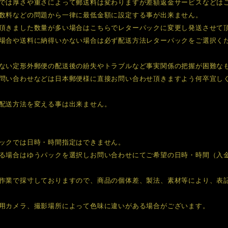
では厚さや重さによって郵送料は変わりますが差額返金サービスなどは
数料などの問題から一律に最低金額に設定する事が出来ません。
頂きました数量が多い場合はこちらでレターパックに変更し発送させて
場合や送料に納得いかない場合は必ず配送方法レターパックをご選択く
ない定形外郵便の配送後の紛失やトラブルなど事実関係の把握が困難な
問い合わせなどは日本郵便様に直接お問い合わせ頂きますよう何卒宜し
配送方法を変える事は出来ません。
ックでは日時・時間指定はできません。
る場合はゆうパックを選択しお問い合わせにてご希望の日時・時間（入
作業で採寸しておりますので、商品の個体差、製法、素材等により、表
用カメラ、撮影場所によって色味に違いがある場合がございます。