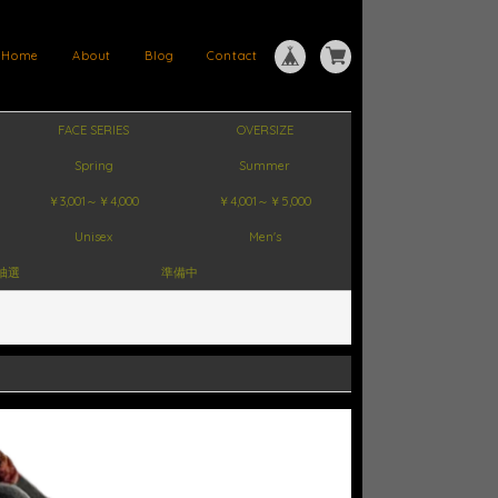
Home
About
Blog
Contact
FACE SERIES
OVERSIZE
Spring
Summer
￥3,001～￥4,000
￥4,001～￥5,000
Unisex
Men's
抽選
準備中