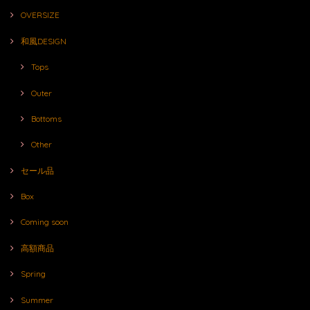
OVERSIZE
和風DESIGN
Tops
Outer
Bottoms
Other
セール品
Box
Coming soon
高額商品
Spring
Summer