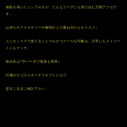
無駄を省いたシンプルさが、どんなコーデにも溶け込む万能アクセで
す。
お持ちのアクセサリーや腕時計との重ね付けもオススメ♪
ユニセックスで使えるミニマルかつクールな印象は、日常にもストリー
トにもマッチ。
留め具はT字バー式で着脱も簡単♪
付属のロゴ入りポーチでギフトにも◎
是非ご注文ご検討下さい。