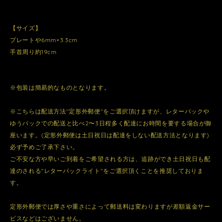
【サイズ】
プレートや6mm×3.3cm
手首周り約19cm
※包装は簡易的なものとなります。
※こちらは配送方法"定形外郵便"をご選択頂けますが、レターパックや
ゆうパックでの配送と比べ2〜3日程多く配達にお時間を要する場合が御
座います。(定形外郵便は土日祝日は配達をしない配送方法となります)
必ず予めご了承下さい。
ご不安な方や早いご到着をご希望される方は、追跡ができ土日祝日も配
達のされる"レターパックライト"をご選択頂くことを推奨しておりま
す。
定形外郵便では厚さや重さによって郵送料は変わりますが差額返金サー
ビスなどはございません。