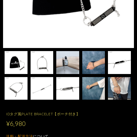
IDタグ風PLATE BRACELET【ポーチ付き】
¥6,980
送料・配送方法
について