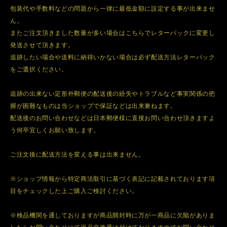
包装代や手数料などの問題から一律に最低金額に設定する事が出来ませ
ん。
またご注文頂きました数量が多い場合はこちらでレターパックに変更し
発送させて頂きます。
追跡したい場合や送料に納得いかない場合は必ず配送方法レターパック
をご選択ください。
追跡の出来ない定形外郵便の配送後の紛失やトラブルなど事実関係の把
握が困難なものは当ショップで保証などは出来兼ねます。
配送後のお問い合わせなどは日本郵便様に直接お問い合わせ頂きますよ
う何卒宜しくお願い致します。
ご注文後に配送方法を変える事は出来ません。
※ショップ情報から特定商法取引に基づく表記に記載されております項
目をチェックした上ご購入ご検討ください。
※検品機関を通しておりますが商品開封時に万が一商品に欠陥がありま