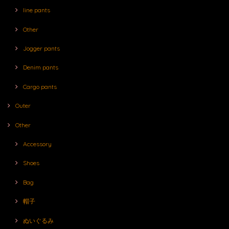
line pants
Other
Jogger pants
Denim pants
Cargo pants
Outer
Other
Accessory
Shoes
Bag
帽子
ぬいぐるみ