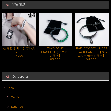
関連商品
心電図 シリコンブレス
TWO-TONE
PADLOCK STAINLESS
レット
BRACELET【ミニポー
BLACK BANGLE【ジュ
¥660
チ付き】
エリーポーチ付き】
¥3,000
¥4,500
Category
Tops
T-shirt
Long Tee