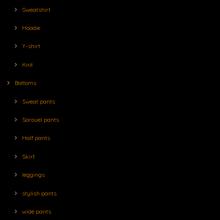
Sweatshirt
Hoodie
Y-shirt
Knit
Bottoms
Sweat pants
Sarouel pants
Half pants
Skirt
leggings
stylish pants
wide pants