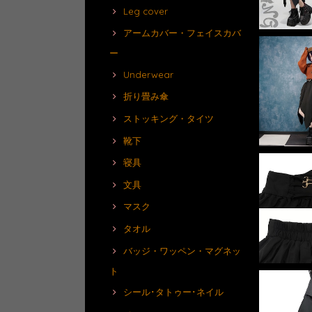
Leg cover
アームカバー・フェイスカバ
ー
Underwear
折り畳み傘
ストッキング・タイツ
靴下
寝具
文具
マスク
タオル
バッジ・ワッペン・マグネッ
ト
シール･タトゥー･ネイル