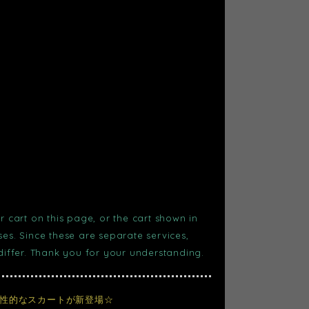
r cart on this page, or the cart shown in
s. Since these are separate services,
 differ. Thank you for your understanding.
個性的なスカートが新登場☆