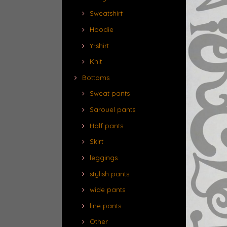
Sweatshirt
Hoodie
Y-shirt
Knit
Bottoms
Sweat pants
Sarouel pants
Half pants
Skirt
leggings
stylish pants
wide pants
line pants
Other