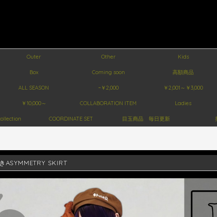
Outer
Other
Kids
Box
Coming soon
高額商品
ALL SEASON
~￥2,000
￥2,001～￥3,000
￥10,000～
COLLABORATION ITEM
Ladies
ollection
COORDINATE SET
目玉商品 毎日更新
ASYMMETRY SKIRT