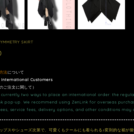
MMETRY SKIRT
0
方法
について
r International Customers
のご注文に関して）
currently two ways to place an international order: the regula
nk pop-up. We recommend using ZenLink for overseas purchase
fees, service fees, delivery options, and other conditions may
ップスやシューズ次第で、可愛くもクールにも着られる♪変則的な裾が