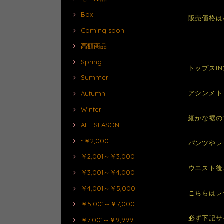
Box
販売価格は
Coming soon
高額商品
Spring
トップスI
Summer
アシンメト
Autumn
Winter
細かな裾のフ
ALL SEASON
~￥2,000
パンツやレ
￥2,001～￥3,000
ウエスト後
￥3,001～￥4,000
￥4,001～￥5,000
こちらはレ
￥5,001～￥7,000
必ず下記サ
￥7,001～￥9,999