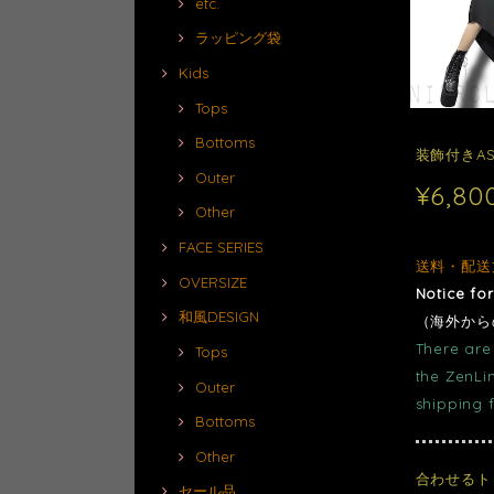
etc.
ラッピング袋
Kids
Tops
Bottoms
装飾付きASY
Outer
¥6,80
Other
FACE SERIES
送料・配送
OVERSIZE
Notice fo
和風DESIGN
（海外から
There are 
Tops
the ZenLi
Outer
shipping 
Bottoms
Other
合わせるト
セール品