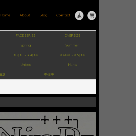
Home
About
Blog
Contact
FACE SERIES
OVERSIZE
Spring
Summer
￥3,001～￥4,000
￥4,001～￥5,000
Unisex
Men's
抽選
準備中