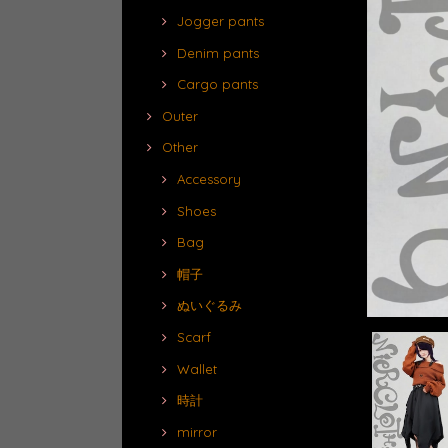
Jogger pants
Denim pants
Cargo pants
Outer
Other
Accessory
Shoes
Bag
帽子
ぬいぐるみ
Scarf
Wallet
時計
mirror