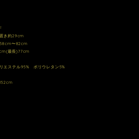
F
置き約29cm
8cm〜82cm
cm(最長)77cm
リエステル95% ポリウレタン5%
52cm