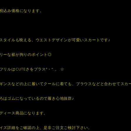
税込み価格になります。
Nスタイルも映える、ウエストデザインが可愛いスカートです♪
リーな裾が拘りのポイント◎
リルはCUTEさをプラス°・*:.。.☆
ギンスなどの上に履いてクールに着ても、ブラウスなどと合わせてスカ
ろはゴムになっているので履き心地抜群♪
ディース商品になります。
イズ詳細をご確認の上、是非ご注文ご検討下さい。