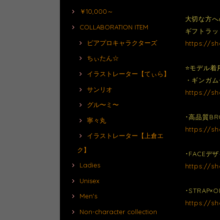
￥10,000～
大切な方へ
COLLABORATION ITEM
ギフトラッ
ピアプロキャラクターズ
https://s
ちぃたん☆
⭐️モデル着
イラストレーター【てぃら】
・ギンガム
サンリオ
https://s
グル〜ミ〜
･高品質BR
寧々丸
https://s
イラストレーター【上倉エ
ク】
･FACE
Ladies
https://s
Unisex
･STRAP×
Men's
https://s
Non-character collection