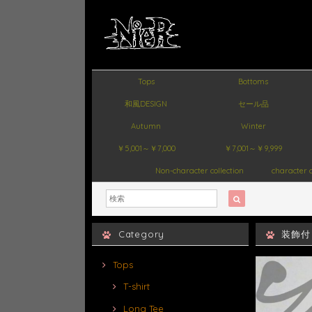
Tops
Bottoms
和風DESIGN
セール品
Autumn
Winter
￥5,001～￥7,000
￥7,001～￥9,999
Non-character collection
character c
Category
装飾付き
Tops
T-shirt
Long Tee