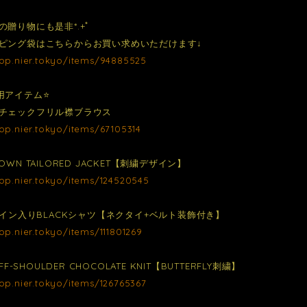
の贈り物にも是非*.+ﾟ
ピング袋はこちらからお買い求めいただけます↓
hop.nier.tokyo/items/94885525
用アイテム⭐️
チェックフリル襟ブラウス
hop.nier.tokyo/items/67105314
OWN TAILORED JACKET【刺繍デザイン】
hop.nier.tokyo/items/124520545
デザイン入りBLACKシャツ【ネクタイ+ベルト装飾付き】
hop.nier.tokyo/items/111801269
OFF-SHOULDER CHOCOLATE KNIT【BUTTERFLY刺繍】
hop.nier.tokyo/items/126765367