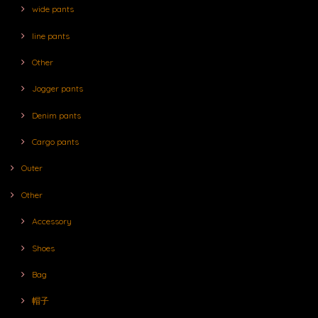
wide pants
line pants
Other
Jogger pants
Denim pants
Cargo pants
Outer
Other
Accessory
Shoes
Bag
帽子