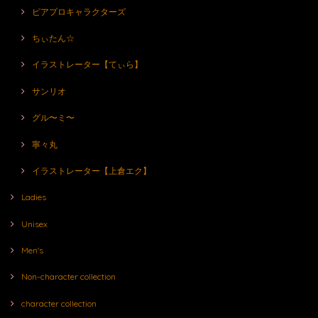
ピアプロキャラクターズ
ちぃたん☆
イラストレーター【てぃら】
サンリオ
グル〜ミ〜
寧々丸
イラストレーター【上倉エク】
Ladies
Unisex
Men's
Non-character collection
character collection