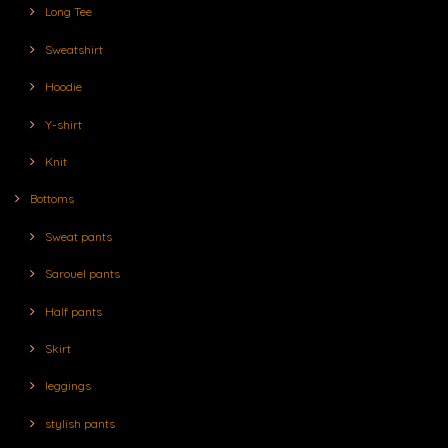
Long Tee
Sweatshirt
Hoodie
Y-shirt
Knit
Bottoms
Sweat pants
Sarouel pants
Half pants
Skirt
leggings
stylish pants