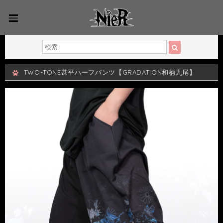
TWO-TONE甚平ハーフパンツ【GRADATION和柄九尾】