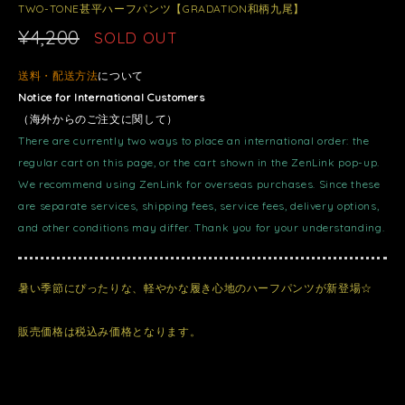
TWO-TONE甚平ハーフパンツ【GRADATION和柄九尾】
¥4,200
SOLD OUT
送料・配送方法
について
Notice for International Customers
（海外からのご注文に関して）
There are currently two ways to place an international order: the
regular cart on this page, or the cart shown in the ZenLink pop-up.
We recommend using ZenLink for overseas purchases. Since these
are separate services, shipping fees, service fees, delivery options,
and other conditions may differ. Thank you for your understanding.
暑い季節にぴったりな、軽やかな履き心地のハーフパンツが新登場☆
販売価格は税込み価格となります。