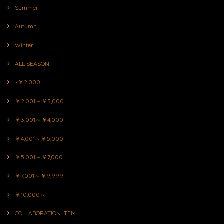
Summer
Autumn
Winter
ALL SEASON
~￥2,000
￥2,001～￥3,000
￥3,001～￥4,000
￥4,001～￥5,000
￥5,001～￥7,000
￥7,001～￥9,999
￥10,000～
COLLABORATION ITEM