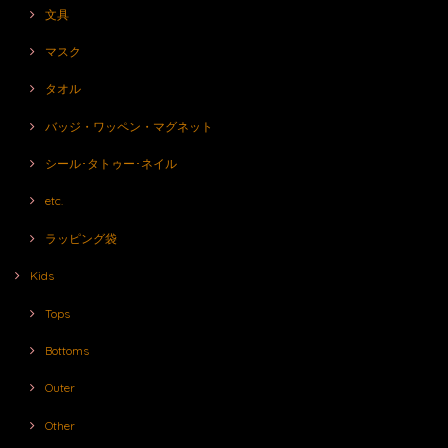
文具
マスク
タオル
バッジ・ワッペン・マグネット
シール･タトゥー･ネイル
etc.
ラッピング袋
Kids
Tops
Bottoms
Outer
Other