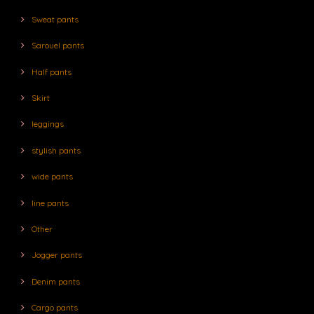
Sweat pants
Sarouel pants
Half pants
Skirt
leggings
stylish pants
wide pants
line pants
Other
Jogger pants
Denim pants
Cargo pants