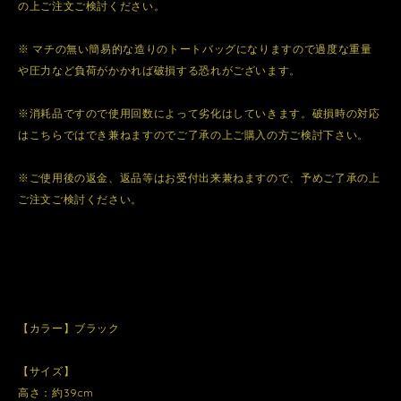
の上ご注文ご検討ください。
※ マチの無い簡易的な造りのトートバッグになりますので過度な重量
や圧力など負荷がかかれば破損する恐れがございます。
※消耗品ですので使用回数によって劣化はしていきます。破損時の対応
はこちらではでき兼ねますのでご了承の上ご購入の方ご検討下さい。
※ご使用後の返金、返品等はお受付出来兼ねますので、予めご了承の上
ご注文ご検討ください。
【カラー】ブラック
【サイズ】
高さ：約39cm