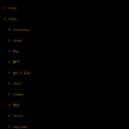
Outer
Other
Accessory
Shoes
Bag
帽子
ぬいぐるみ
Scarf
Wallet
時計
mirror
Leg cover