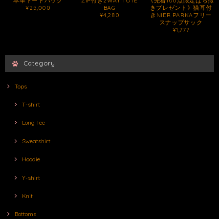
本革トートバッグ
ZIP付き2WAY TOTE
《先着100点限定ばら撒
¥25,000
BAG
きプレゼント》猫耳付
¥4,280
きNIER PARKAフリー
スナップサック
¥1,777
Category
Tops
T-shirt
Long Tee
Sweatshirt
Hoodie
Y-shirt
Knit
Bottoms