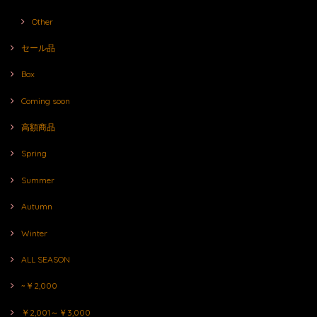
Other
セール品
Box
Coming soon
高額商品
Spring
Summer
Autumn
Winter
ALL SEASON
~￥2,000
￥2,001～￥3,000