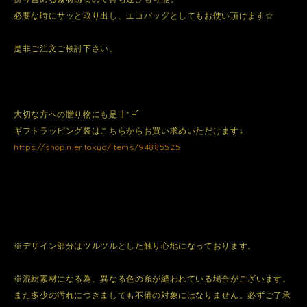
必要な時にサッと取り出し、エコバッグとしてもお使い頂けます☆
是非ご注文ご検討下さい。
大切な方への贈り物にも是非*.+ﾟ
ギフトラッピング袋はこちらからお買い求めいただけます↓
https://shop.nier.tokyo/items/94885525
※デザイン部分はツルツルとした触り心地になっております。
※混紡素材になる為、異なる色の糸が縫われている場合がございます。
また多少の汚れにつきましても不備の対象にはなりません。必ずご了承