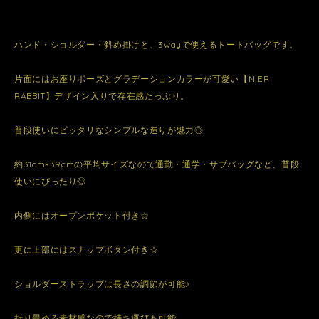
ハンド・ショルダー・斜め掛けと、3wayで使えるトートバッグです。
片面にはお座りポーズとグラデーションカラーが可愛い【NIER
RABBIT】デザイン入りで存在感たっぷり。
普段使いにピッタリなシンプルな造りが魅力◎
約31cm×39cmの平均サイズなので通勤・通学・サブバッグなど、普段
使いにぴったり◎
内側にはオープンポケット付き☆
更に上部にはスナップボタン付き☆
ショルダーストラップは長さの調節が可能♪
折り畳める素材感なので持ち運びも可能。