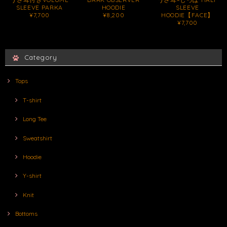
SLEEVE PARKA
HOODIE
SLEEVE
¥7,700
¥8,200
HOODIE【FACE】
¥7,700
Category
Tops
T-shirt
Long Tee
Sweatshirt
Hoodie
Y-shirt
Knit
Bottoms