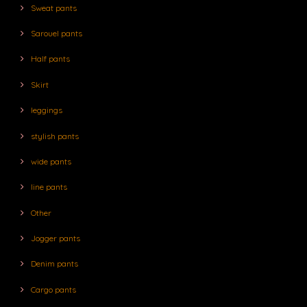
Sweat pants
Sarouel pants
Half pants
Skirt
leggings
stylish pants
wide pants
line pants
Other
Jogger pants
Denim pants
Cargo pants