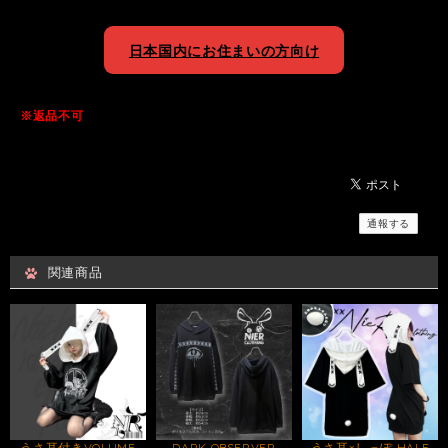
日本国内にお住まいの方向け
※返品不可
通報する
関連商品
うさ耳付きVOLUME
DARK OBSERVER
うさ耳×しっぽ HALF