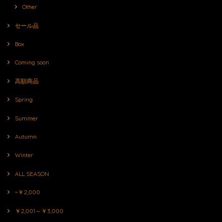
Other
セール品
Box
Coming soon
高額商品
Spring
Summer
Autumn
Winter
ALL SEASON
~￥2,000
￥2,001～￥3,000