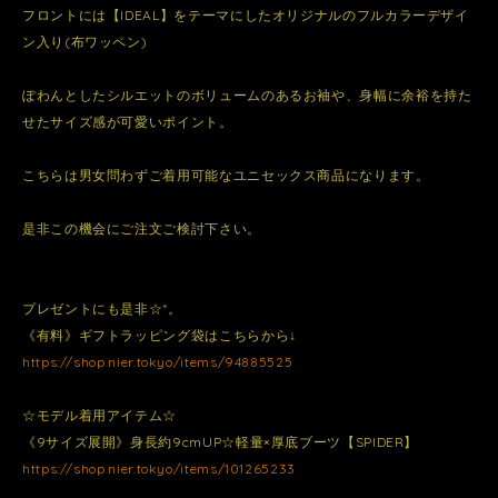
フロントには【IDEAL】をテーマにしたオリジナルのフルカラーデザイ
ン入り(布ワッペン)
ぽわんとしたシルエットのボリュームのあるお袖や、身幅に余裕を持た
せたサイズ感が可愛いポイント。
こちらは男女問わずご着用可能なユニセックス商品になります。
是非この機会にご注文ご検討下さい。
プレゼントにも是非☆*。
《有料》ギフトラッピング袋はこちらから↓
https://shop.nier.tokyo/items/94885525
☆モデル着用アイテム☆
《9サイズ展開》身長約9cmUP☆軽量×厚底ブーツ【SPIDER】
https://shop.nier.tokyo/items/101265233