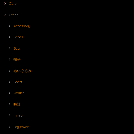
Outer
Other
Accessory
Shoes
Bag
帽子
ぬいぐるみ
Scarf
Wallet
時計
mirror
Leg cover