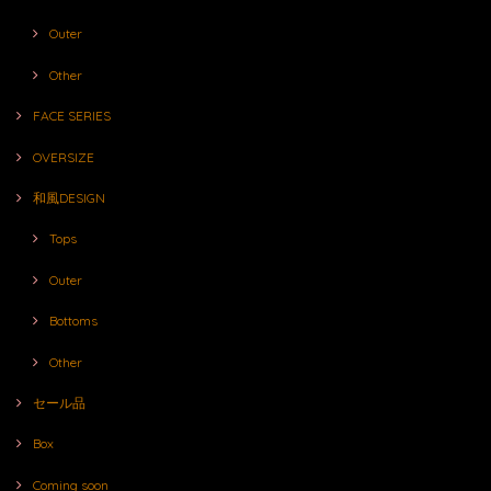
Outer
Other
FACE SERIES
OVERSIZE
和風DESIGN
Tops
Outer
Bottoms
Other
セール品
Box
Coming soon