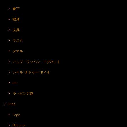
靴下
寝具
文具
マスク
タオル
バッジ・ワッペン・マグネット
シール･タトゥー･ネイル
etc.
ラッピング袋
Kids
Tops
Bottoms