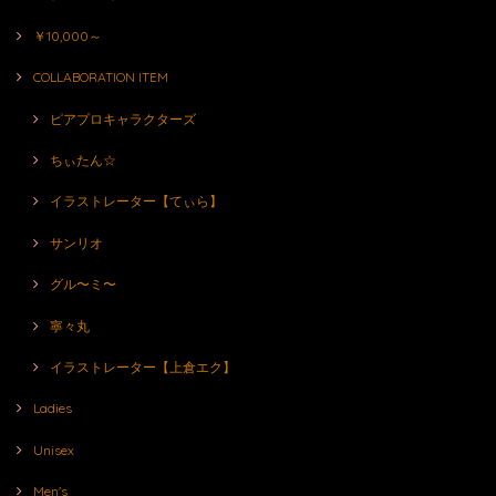
￥10,000～
COLLABORATION ITEM
ピアプロキャラクターズ
ちぃたん☆
イラストレーター【てぃら】
サンリオ
グル〜ミ〜
寧々丸
イラストレーター【上倉エク】
Ladies
Unisex
Men's