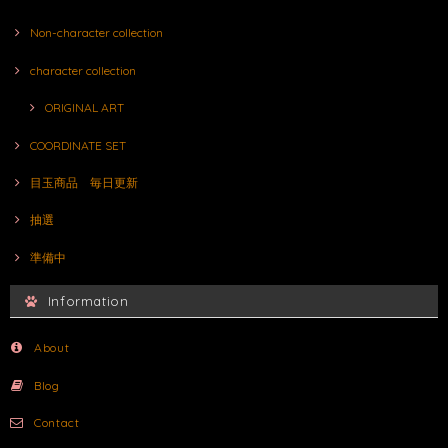
Non-character collection
character collection
ORIGINAL ART
COORDINATE SET
目玉商品 毎日更新
抽選
準備中
Information
About
Blog
Contact