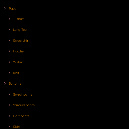
Tops
T-shirt
Long Tee
Sweatshirt
Hoodie
Y-shirt
Knit
Bottoms
Sweat pants
Sarouel pants
Half pants
Skirt