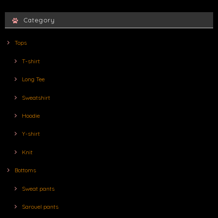
Category
Tops
T-shirt
Long Tee
Sweatshirt
Hoodie
Y-shirt
Knit
Bottoms
Sweat pants
Sarouel pants