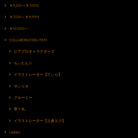
￥5,001～￥7,000
￥7,001～￥9,999
￥10,000～
COLLABORATION ITEM
ピアプロキャラクターズ
ちぃたん☆
イラストレーター【てぃら】
サンリオ
グル〜ミ〜
寧々丸
イラストレーター【上倉エク】
Ladies