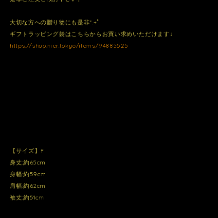
大切な方への贈り物にも是非*.+ﾟ
ギフトラッピング袋はこちらからお買い求めいただけます↓
https://shop.nier.tokyo/items/94885525
【サイズ】F
身丈:約65cm
身幅:約59cm
肩幅:約62cm
袖丈:約51cm