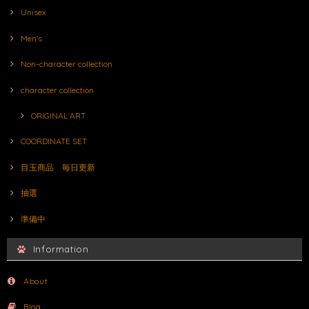
Unisex
Men's
Non-character collection
character collection
ORIGINAL ART
COORDINATE SET
目玉商品 毎日更新
抽選
準備中
Information
About
Blog