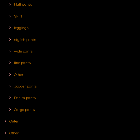
Half pants
Skirt
leggings
stylish pants
wide pants
line pants
Other
Jogger pants
Denim pants
Cargo pants
Outer
Other