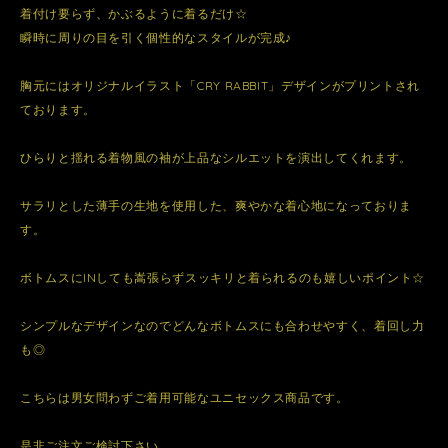
着付け要らず、かぶるように着るだけ☆
瞬時に周りの目を引く個性的なスタイルが完成♪
胸元にはオリジナルイラスト「CRY RABBIT」デザインがプリントされ
ております。
ひらりと揺れる着物風の袖が上品なシルエットを演出してくれます。
サラリとした薄手の生地を使用した、爽やかな着心地になっておりま
す。
ボトムスにINしても嵩張らずスッキリと着られるのも嬉しいポイント☆
シンプルなデザインなのでどんなボトムスにも合わせやすく、着回し力
も◎
こちらは男女問わずご着用可能なユニセックス商品です。
是非ご注文ご検討下さい。