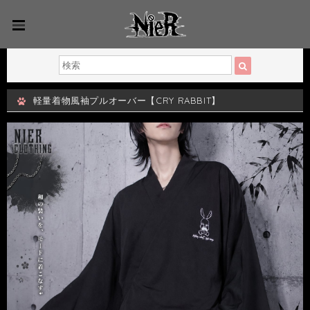
軽量着物風袖プルオーバー【CRY RABBIT】