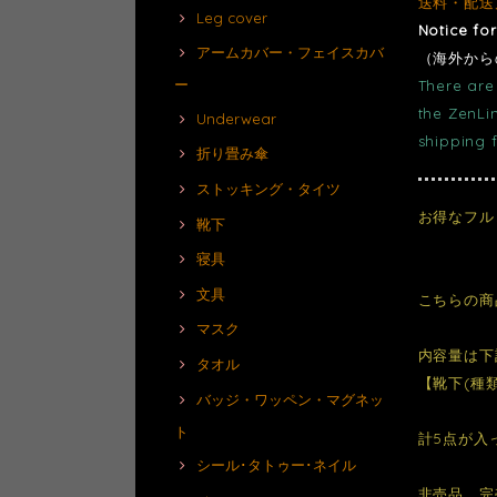
送料・配送
Leg cover
Notice fo
アームカバー・フェイスカバ
（海外から
ー
There are 
the ZenLi
Underwear
shipping 
折り畳み傘
ストッキング・タイツ
お得なフル
靴下
寝具
文具
こちらの商
マスク
内容量は下
タオル
【靴下(種
バッジ・ワッペン・マグネッ
ト
計5点が入
シール･タトゥー･ネイル
非売品、完