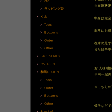
etc.
※在庫状況
ラッピング袋
Kids
中身は完全
Tops
非常にお得
Bottoms
Outer
在庫の足す
Other
また競争率
FACE SERIES
OVERSIZE
お1人様1
和風DESIGN
※同一宛先
Tops
※こちらの
Outer
Bottoms
Other
備考などで
セール品