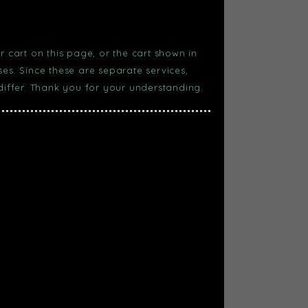
r cart on this page, or the cart shown in
s. Since these are separate services,
 differ. Thank you for your understanding.