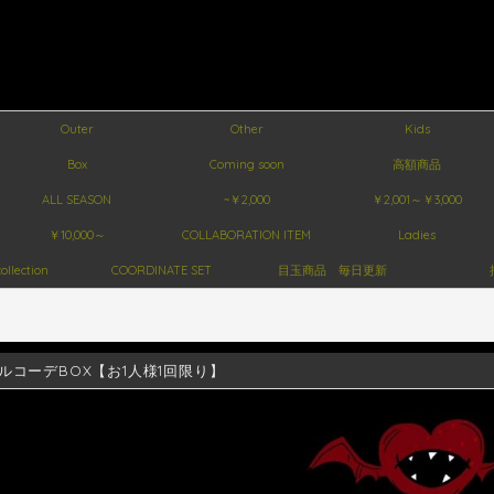
Outer
Other
Kids
Box
Coming soon
高額商品
ALL SEASON
~￥2,000
￥2,001～￥3,000
￥10,000～
COLLABORATION ITEM
Ladies
ollection
COORDINATE SET
目玉商品 毎日更新
ルコーデBOX【お1人様1回限り】