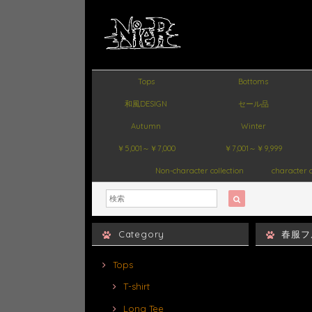
Tops
Bottoms
和風DESIGN
セール品
Autumn
Winter
￥5,001～￥7,000
￥7,001～￥9,999
Non-character collection
character c
Category
春服フ
Tops
T-shirt
Long Tee