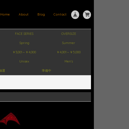
Home
About
Blog
Contact
FACE SERIES
OVERSIZE
Spring
Summer
￥3,001～￥4,000
￥4,001～￥5,000
Unisex
Men's
抽選
準備中