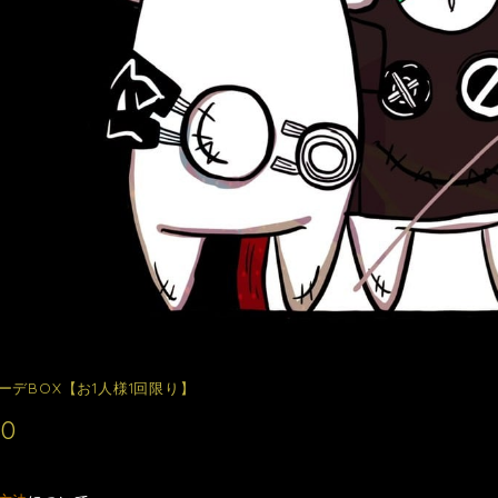
ーデBOX【お1人様1回限り】
00