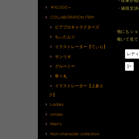
・在庫が他
￥10,000～
・値段交渉
COLLABORATION ITEM
ピアプロキャラクターズ
他にもショ
ちぃたん☆
覗いて見て
イラストレーター【てぃら】
種類
サンリオ
グル〜ミ〜
数量
寧々丸
イラストレーター【上倉エ
ク】
Ladies
Unisex
Men's
Non-character collection