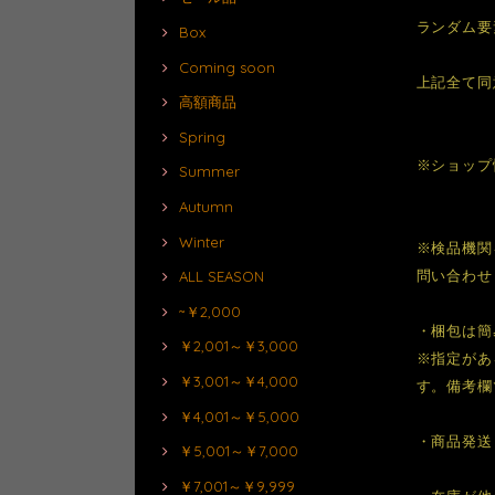
ランダム要
Box
Coming soon
上記全て同
高額商品
Spring
※ショップ
Summer
Autumn
Winter
※検品機関
問い合わせ
ALL SEASON
~￥2,000
・梱包は簡
￥2,001～￥3,000
※指定があ
￥3,001～￥4,000
す。備考欄
￥4,001～￥5,000
・商品発送
￥5,001～￥7,000
￥7,001～￥9,999