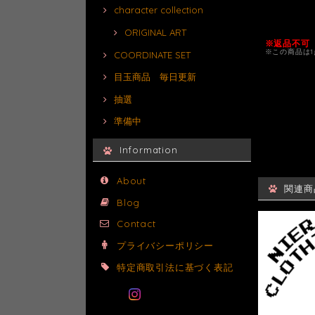
character collection
ORIGINAL ART
※返品不可
※この商品は
COORDINATE SET
目玉商品 毎日更新
抽選
準備中
Information
About
関連商
Blog
Contact
プライバシーポリシー
特定商取引法に基づく表記