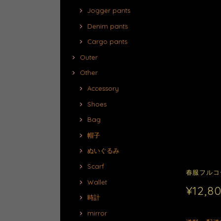
Jogger pants
Denim pants
Cargo pants
Outer
Other
Accessory
Shoes
Bag
帽子
ぬいぐるみ
Scarf
春服フルコ
Wallet
¥12,8
時計
mirror