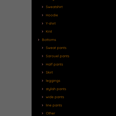
Sweatshirt
Hoodie
Y-shirt
Knit
Bottoms
Sweat pants
Sarouel pants
Half pants
Skirt
leggings
stylish pants
wide pants
line pants
Other