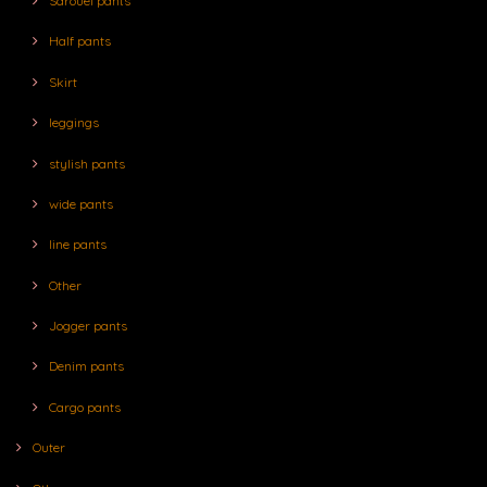
Sarouel pants
Half pants
Skirt
leggings
stylish pants
wide pants
line pants
Other
Jogger pants
Denim pants
Cargo pants
Outer