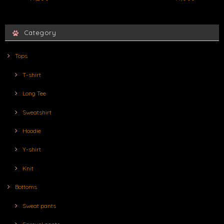
Category
Tops
T-shirt
Long Tee
Sweatshirt
Hoodie
Y-shirt
Knit
Bottoms
Sweat pants