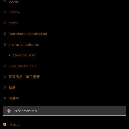
Ladies
Unisex
Men's
Non-character collection
character collection
ORIGINAL ART
COORDINATE SET
目玉商品 毎日更新
抽選
準備中
Information
About