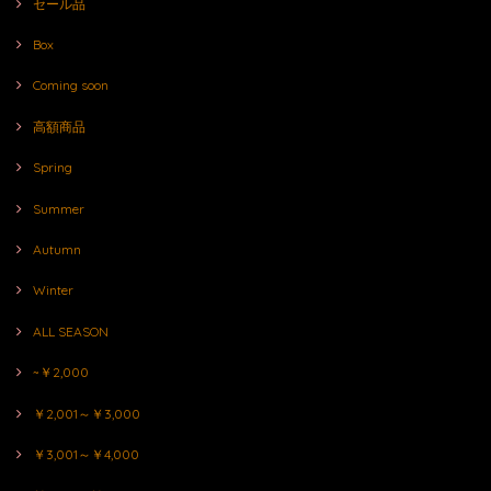
セール品
Box
Coming soon
高額商品
Spring
Summer
Autumn
Winter
ALL SEASON
~￥2,000
￥2,001～￥3,000
￥3,001～￥4,000