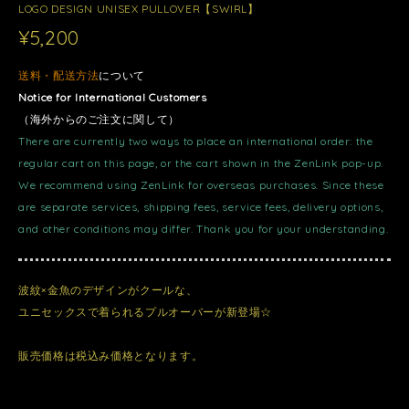
LOGO DESIGN UNISEX PULLOVER【SWIRL】
¥5,200
送料・配送方法
について
Notice for International Customers
（海外からのご注文に関して）
There are currently two ways to place an international order: the
regular cart on this page, or the cart shown in the ZenLink pop-up.
We recommend using ZenLink for overseas purchases. Since these
are separate services, shipping fees, service fees, delivery options,
and other conditions may differ. Thank you for your understanding.
波紋×金魚のデザインがクールな、
ユニセックスで着られるプルオーバーが新登場☆
販売価格は税込み価格となります。