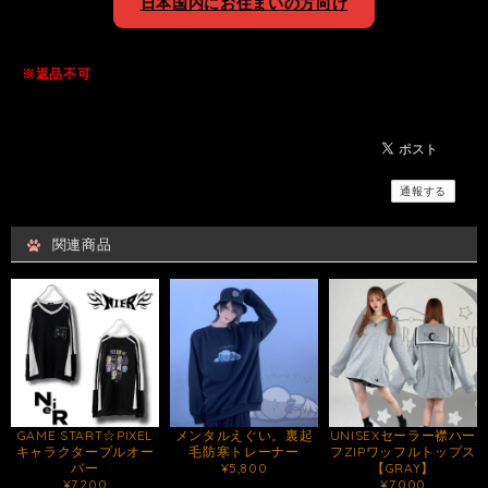
日本国内にお住まいの方向け
※返品不可
通報する
関連商品
GAME START☆PIXEL
メンタルえぐい。裏起
UNISEXセーラー襟ハー
キャラクタープルオー
毛防寒トレーナー
フZIPワッフルトップス
バー
¥5,800
【GRAY】
¥7,200
¥7,000